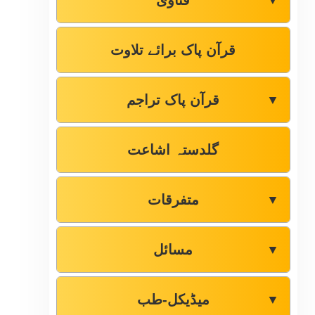
فتاوٰی
▼
قرآن پاک برائے تلاوت
قرآن پاک تراجم
▼
گلدستہ اشاعت
متفرقات
▼
مسائل
▼
میڈیکل-طب
▼