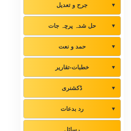
جرح و تعدیل
▼
حل شدہ پرچہ جات
▼
حمد و نعت
▼
خطبات-تقاریر
▼
ڈکشنری
▼
رد بدعات
▼
رسائل