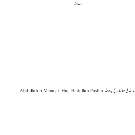
Abdullah fi Manasik Hajj Baitullah Pa عبداللہ فی مناسک حج بیت اللہ