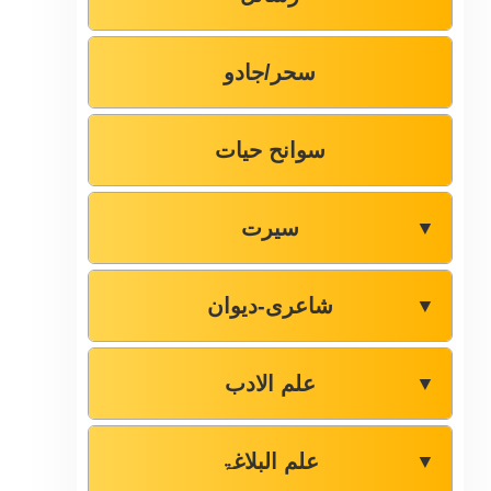
سحر/جادو
سوانح حیات
سیرت
▼
شاعری-دیوان
▼
علم الادب
▼
علم البلاغۃ
▼