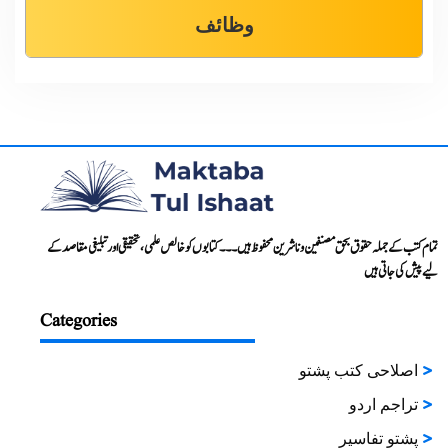
وظائف
تمام کتب کے جملہ حقوق بحق مصنفین و ناشرین محفوظ ہیں۔۔۔ کتابوں کو خالص علمی، تحقیقی اور تبلیغی مقاصد کے
لیے پیش کی جاتی ہیں
Categories
اصلاحی کتب پشتو
تراجم اردو
پشتو تفاسیر