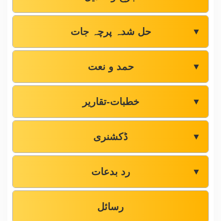
حل شدہ پرچہ جات
▼
حمد و نعت
▼
خطبات-تقاریر
▼
ڈکشنری
▼
رد بدعات
▼
رسائل