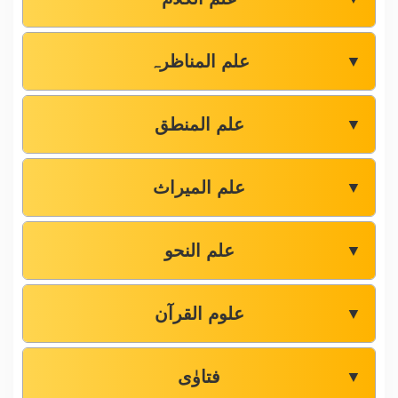
علم المناظرہ
▼
علم المنطق
▼
علم المیراث
▼
علم النحو
▼
علوم القرآن
▼
فتاوٰی
▼