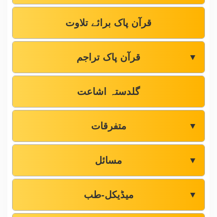
قرآن پاک برائے تلاوت
قرآن پاک تراجم
▼
گلدستہ اشاعت
متفرقات
▼
مسائل
▼
میڈیکل-طب
▼