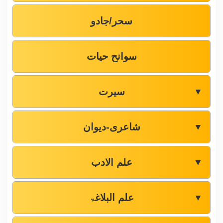
سحر/جادو
سوانح حیات
سیرت
▼
شاعری-دیوان
▼
علم الادب
▼
علم البلاغۃ
▼