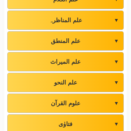
علم المناظرہ
▼
علم المنطق
▼
علم المیراث
▼
علم النحو
▼
علوم القرآن
▼
فتاوٰی
▼