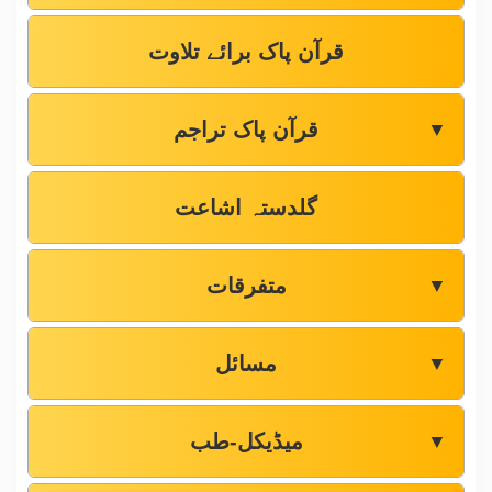
قرآن پاک برائے تلاوت
قرآن پاک تراجم
▼
گلدستہ اشاعت
متفرقات
▼
مسائل
▼
میڈیکل-طب
▼