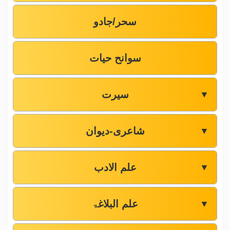
سحر/جادو
سوانح حیات
سیرت
▼
شاعری-دیوان
▼
علم الادب
▼
علم البلاغۃ
▼