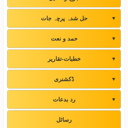
حل شدہ پرچہ جات
▼
حمد و نعت
▼
خطبات-تقاریر
▼
ڈکشنری
▼
رد بدعات
▼
رسائل