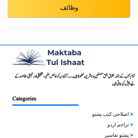
وظائف
تمام کتب کے جملہ حقوق بحق مصنفین و ناشرین محفوظ ہیں۔۔۔ کتابوں کو خالص علمی، تحقیقی اور تبلیغی مقاصد کے
لیے پیش کی جاتی ہیں
Categories
اصلاحی کتب پشتو
تراجم اردو
پشتو تفاسیر