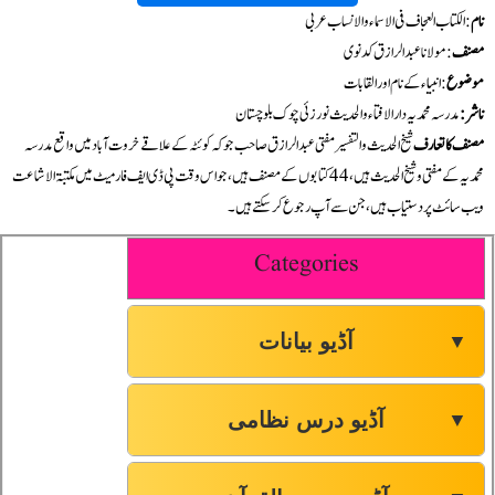
نام
: الکتاب العجاف فی الاسماء والانساب عربی
مصنف
: مولانا عبدالرازق کدنوی
موضوع
: انبیاء کے نام اور القابات
ناشر:
مدرسہ محمدیہ دارالافتاء والحدیث نورزئی چوک بلوچستان
مصنف کا تعارف
شیخ الحدیث والتفسیر مفتی عبدالرازق صاحب جو کہ کوئٹہ کے علاقے خروت آباد میں واقع مدرسہ
محمدیہ کے مفتی و شیخ الحدیث ہیں، 44 کتابوں کے مصنف ہیں، جو اس وقت پی ڈی ایف فارمیٹ میں مکتبۃ الاشاعت
ویب سائٹ پر دستیاب ہیں، جن سے آپ رجوع کر سکتے ہیں۔
Categories
آڈیو بیانات
▼
آڈیو درس نظامی
▼