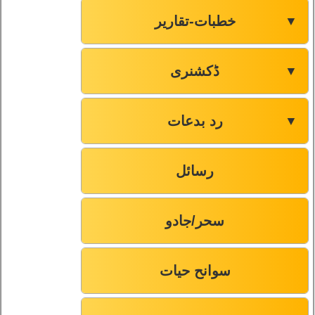
خطبات-تقاریر
▼
ڈکشنری
▼
رد بدعات
▼
رسائل
سحر/جادو
سوانح حیات