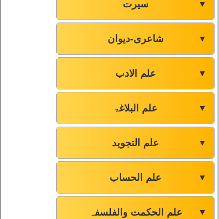
سیرت
▼
شاعری-دیوان
▼
علم الادب
▼
علم البلاغۃ
▼
علم التجوید
▼
علم الحساب
▼
علم الحکمت والفلسفہ
▼