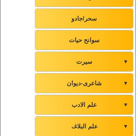
سحر/جادو
سوانح حیات
سیرت
▼
شاعری-دیوان
▼
علم الادب
▼
علم البلاغۃ
▼