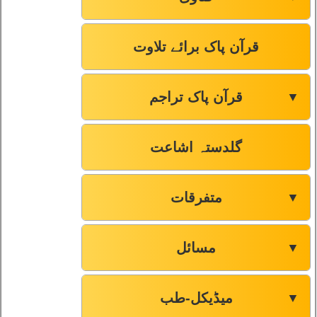
قرآن پاک برائے تلاوت
قرآن پاک تراجم
▼
گلدستہ اشاعت
متفرقات
▼
مسائل
▼
میڈیکل-طب
▼