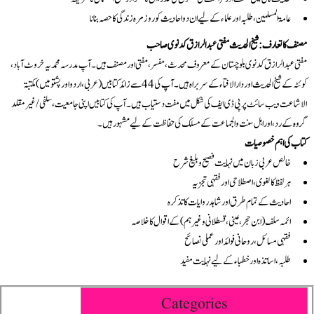
عامۃ المسلمین، طلبہ اور علماء کے لیے ان دو احادیث کو روزمرہ زندگی کا حصہ بنانا
مصنف کا تعارف: شیخ الحدیث مفتی عبدالرازق کدنوی صاحب
مفتی عبدالرازق کدنوی بلوچستان کے معروف محدث، مفسر، مفتی اور مصنف ہیں۔ آپ مدرسہ محمدیہ خروٹ آباد،
کوئٹہ کے شیخ الحدیث اور دارالافتاء کے سربراہ ہیں۔ آپ کی 44 سے زائد کتابیں (عربی، اردو اور پشتو میں) مکتبۃ
الاشاعت ویب سائٹ پر پی ڈی ایف کی شکل میں مفت دستیاب ہیں۔ آپ کی کتابیں اپنی جامعیت، سلفی/غیر مقلد
گروہ کے رد، اور اہل سنت والجماعت کے مسلک کی حفاظت کے لیے مشہور ہیں۔
کتاب کی اہم خصوصیات
خالص عربی زبان میں نہایت فصیح و بلیغ شرح
ہر لفظ کا لغوی، اصطلاحی اور فقہی تجزیہ
احادیث کے تمام طرق اور شاہد روایات کا تذکرہ
ائمہ سلف (ابن حجر، عینی، قسطلانی وغیرہم) کے اقوال کا خلاصہ
فقہی مسائل، روحانی فوائد اور عملی نصائح
طلبہ، اساتذہ اور خطباء کے لیے نہایت مفید
Categories