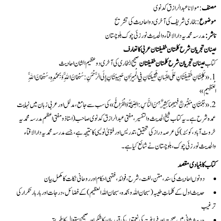
مصنف
: مولانا عبدالرازق کدنوی
موضوع
: بخاری شریف کی آخری دو احادیث کی تشریح
ناشر:
مدرسہ محمدیہ دارالافتاء والحدیث نورزئی چوک بلوچستان
عينان تجريان شرح کلمتان خفیفتان عربی کا تعارف
کتاب
عينان تجريان شرح کلمتان خفیفتان
صحیح البخاری کی آخری دو عظیم الشان احادیث
«كَلِمَتَانِ خَفِيفَتَانِ عَلَى اللِّسَانِ ثَقِيلَتَانِ فِي الْمِيزَانِ حَبِيبَتَانِ إِلَى الرَّحْمَنِ: سُبْحَانَ اللَّهِ وَبِحَمْدِهِ، سُبْحَانَ اللَّهِ
الْعَظِيمِ»
«نِعْمَتَانِ مَغْبُونٌ فِيهِمَا كَثِيرٌ مِنَ النَّاسِ: الصِّحَّةُ وَالْفَرَاغُ» کی سب سے جامع، مدلل اور عربی زبان میں نہایت
عمدہ شرح ہے۔ یہ کتاب شیخ الحدیث والتفسیر، مفتی عبدالرازق کدنوی صاحب (استاذ و مفتی اعظم مدرسہ محمدیہ
خروٹ آباد، کوئٹہ) کی عرصہ دراز کی تحقیق، تدریس اور فتویٰ نویسی کا نتیجہ ہے، جسے مدرسہ محمدیہ دارالافتاء
والحدیث نورزئی چوک، بلوچستان نے شائع کیا ہے۔
کتاب کا بنیادی مقصد
دونوں احادیث کی سند، متن، لغت، شرح، فوائد، فقہی احکام اور روحانی نکات کا مکمل بیان
حدیث اول کے کلماتِ طیبہ (سبحان اللہ وبحمدہ، سبحان اللہ العظیم) کے فضائل، درجات اور بار بار تکرار کی
ترغیب
حدیث ثانی میں صحت اور فراغت کی نعمتوں کی قدر، ان کا شکر اور صحیح استعمال کا طریقہ