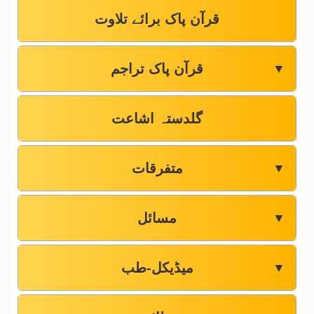
قرآن پاک برائے تلاوت
قرآن پاک تراجم
▼
گلدستہ اشاعت
متفرقات
▼
مسائل
▼
میڈیکل-طب
▼