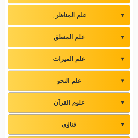
علم المناظرہ
▼
علم المنطق
▼
علم المیراث
▼
علم النحو
▼
علوم القرآن
▼
فتاوٰی
▼