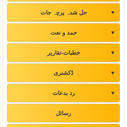
حل شدہ پرچہ جات
▼
حمد و نعت
▼
خطبات-تقاریر
▼
ڈکشنری
▼
رد بدعات
▼
رسائل