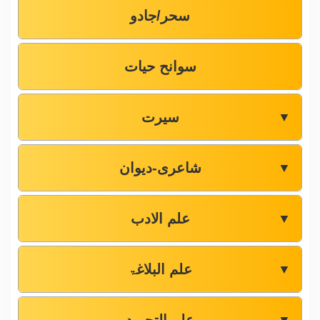
سحر/جادو
سوانح حیات
سیرت
▼
شاعری-دیوان
▼
علم الادب
▼
علم البلاغۃ
▼