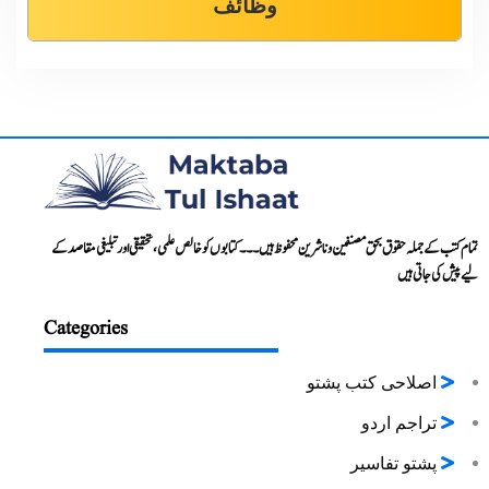
وظائف
تمام کتب کے جملہ حقوق بحق مصنفین و ناشرین محفوظ ہیں۔۔۔ کتابوں کو خالص علمی، تحقیقی اور تبلیغی مقاصد کے
لیے پیش کی جاتی ہیں
Categories
اصلاحی کتب پشتو
تراجم اردو
پشتو تفاسیر