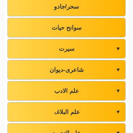
سحر/جادو
سوانح حیات
سیرت
▼
شاعری-دیوان
▼
علم الادب
▼
علم البلاغۃ
▼