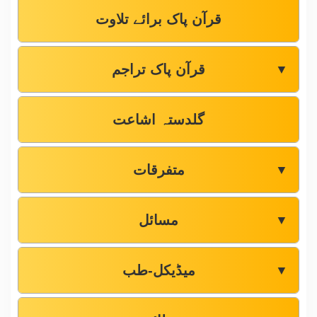
قرآن پاک برائے تلاوت
قرآن پاک تراجم
▼
گلدستہ اشاعت
متفرقات
▼
مسائل
▼
میڈیکل-طب
▼