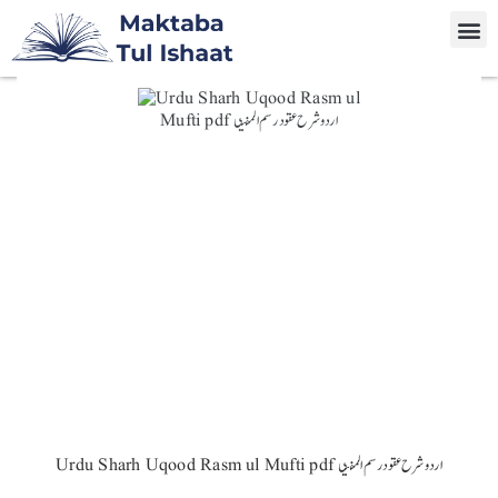
Urdu Sharh Uqood Rasm ul Mufti pdf اردو شرح عقود رسم المفتی