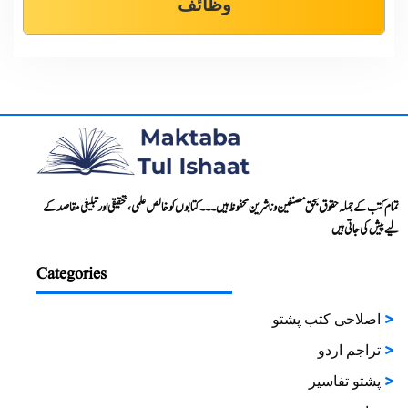
وظائف
تمام کتب کے جملہ حقوق بحق مصنفین و ناشرین محفوظ ہیں۔۔۔ کتابوں کو خالص علمی، تحقیقی اور تبلیغی مقاصد کے
لیے پیش کی جاتی ہیں
Categories
اصلاحی کتب پشتو
تراجم اردو
پشتو تفاسیر