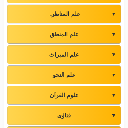
علم المناظرہ
▼
علم المنطق
▼
علم المیراث
▼
علم النحو
▼
علوم القرآن
▼
فتاوٰی
▼