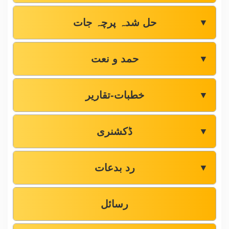
حل شدہ پرچہ جات
▼
حمد و نعت
▼
خطبات-تقاریر
▼
ڈکشنری
▼
رد بدعات
▼
رسائل