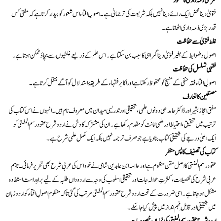
شرعی ذمہ داری کا شعور
فتویٰ دینا محض ایک رائے دینا نہیں بلکہ شریعت کی ترجمانی ہے۔ اصولِ افتاء اس شعور کو بیدار کرتا ہے کہ مفتی کس
قدر بڑی ذمہ داری اٹھاتا ہے۔
غلط فتویٰ سے حفاظت
اصول و ضوابط کے بغیر فتویٰ دینا گمراہی کا سبب بن سکتا ہے۔ اس علم کے ذریعے غلطیوں سے بچاؤ ممکن ہوتا ہے۔
فقہی تسلسل کی حفاظت
اصولِ افتاء فقہ حنفی کے منہج کو محفوظ رکھتا ہے اور اکابر فقہاء کے طریقۂ استدلال کو آگے منتقل کرتا ہے۔
مصنفین کا تعارف
مفتی اعجاز بشیر اور ڈاکٹر حامد علی دونوں علمی، تحقیقی اور تدریسی میدان میں معروف نام ہیں۔ انہوں نے اس کتاب کی
ترتیب میں تحقیق، احتیاط اور علمی امانت کو مقدم رکھا ہے۔ ان کی مشترکہ کاوش نے اردو شرح عقود رسم المفتی کو
ایک اعلیٰ درجے کی تحقیقی کتاب بنا دیا ہے جو صرف ترجمہ نہیں بلکہ ایک مکمل علمی شرح ہے۔
کتاب کی تصنیف کا پس منظر
عقود رسم المفتی کا اصل متن منظوم ہے اور علامہ ابن عابدین شامی نے خود اس کی عربی شرح بھی تحریر فرمائی۔ تاہم
عربی شرح کی تفصیلات، کثرتِ حوالہ جات اور تحقیقی اسلوب کی وجہ سے اردو داں طلبہ کے لیے براہِ راست استفادہ
مشکل ہو جاتا ہے۔ اسی ضرورت کے تحت اردو شرح عقود رسم المفتی مرتب کی گئی تاکہ منظوم اصولِ افتاء کو اردو زبان
میں تحقیقی اور قابلِ فہم انداز میں پیش کیا جا سکے۔