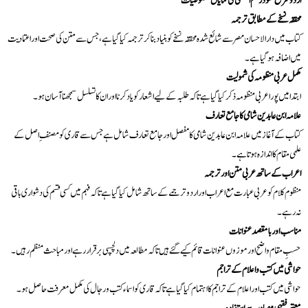
اردو شرح عقود رسم المفتی کی نمایاں خصوصیات
محققہ نسخے کے مطابق ترجمہ
کتاب میں دار الاحسان مصر سے شائع شدہ محققہ نسخے کو بنیاد بنا کر ترجمہ کیا گیا ہے، جس سے متن کی صحت اور اعتمادیت
میں اضافہ ہو گیا ہے۔
مکمل عربی منظومہ کی شمولیت
ابتدا میں پورا عربی منظومہ ذکر کیا گیا ہے تاکہ طلبہ کے لیے اشعار کو یاد کرنا اور ان کا تسلسل سمجھنا آسان ہو۔
علامہ ابن عابدین شامی کا جامع تعارف
کتاب کے آغاز میں علامہ ابن عابدین شامی کا مفصل اور جامع تعارف شامل ہے جس سے قاری کو مصنفِ اصل کے
علمی مقام کا اندازہ ہوتا ہے۔
اعراب کے ساتھ عربی متن اور ترجمہ
منظوم کلام کو عربی عبارت مع اعراب اور اردو ترجمے کے ساتھ شامل کیا گیا ہے تاکہ فہم میں کسی قسم کی دشواری باقی
نہ رہے۔
مناسب اور بامقصد عنوانات
حسبِ مقام واضح اور موزوں عنوانات قائم کیے گئے ہیں تاکہ مطالعہ میں دلچسپی برقرار رہے اور مباحث منظم رہیں۔
حواشی میں کتب و اعلام کے تراجم
حواشی میں کتب اور اعلام کے تراجم کا اہتمام کیا گیا ہے تاکہ قاری کو اسماء کتب و رجال کی مکمل معرفت حاصل ہو۔