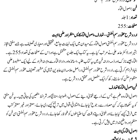
موضوع:
اردو شرح عقود رسم المفتی
فن
: اصول افتاء
تعداد
:1 جلد
صفحات
: 255
اردو شرح عقود رسم المفتی – تعارف، اصولِ افتاء کا پس منظر اور علمی اہمیت
اردو شرح عقود رسم المفتی اصولِ افتاء کے میدان میں ایک نہایت جامع، تحقیقی اور معیاری تصنیف ہے جسے مفتی اعجاز
بشیر اور ڈاکٹر حامد علی نے مرتب کیا ہے۔ یہ کتاب ایک جلد پر مشتمل ہے اور اس کے صفحات کی تعداد 255 ہے۔
افتاء جیسے نازک اور ذمہ دارانہ فن میں یہ کتاب طلبہ، اساتذہ اور دارالافتاء سے وابستہ افراد کے لیے ایک مضبوط علمی
بنیاد فراہم کرتی ہے۔ اردو شرح عقود رسم المفتی دراصل علامہ ابن عابدین شامی کی مشہور تصنیف عقود رسم المفتی کے
منظوم متن کو سامنے رکھ کر ایک مفصل اور محقق اردو شرح ہے۔
فن اصولِ افتاء کا تعارف
اصولِ افتاء وہ علم ہے جس کے ذریعے فتویٰ دینے کے اصول، ضوابط، مناہج اور شرائط متعین کی جاتی ہیں۔ یہ فن مفتی
کو یہ سکھاتا ہے کہ کن مصادر سے رجوع کیا جائے، اختلافی اقوال میں ترجیح کیسے دی جائے، معتبر اور غیر معتبر کتب
میں فرق کیسے کیا جائے اور فتویٰ دیتے وقت کن احتیاطوں کو ملحوظ رکھا جائے۔ اردو شرح عقود رسم المفتی اسی فن کو
منظم اور واضح انداز میں پیش کرتی ہے۔
اصولِ افتاء کی اہمیت