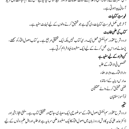
اعلیٰ حضرت کے رسالہ اجلی الاعلام سے سات مقدمات کو بطور تمہید شامل کیا گیا ہے جس سے فہمِ مباحث میں مزید
آسانی پیدا ہوتی ہے۔
فہرستِ کتابیات
آخر میں مکمل فہرستِ کتابیات دی گئی ہے جو تحقیق کرنے والوں کے لیے نہایت مفید ہے۔
کتاب کی علمی افادیت
اردو شرح عقود رسم المفتی محض ایک درسی کتاب نہیں بلکہ ایک تحقیقی مرجع ہے۔ یہ کتاب اصولِ افتاء کو سمجھنے،
پڑھانے اور اس پر عمل کرنے کے لیے ایک مضبوط بنیاد فراہم کرتی ہے۔
کن افراد کے لیے مفید ہے
تخصص فی الافتاء کے طلبہ
دارالافتاء سے وابستہ علماء
مدارس دینیہ کے اساتذہ
فقہی تحقیق کرنے والے محققین
نو آموز مفتیان
نتیجہ
اردو شرح عقود رسم المفتی اصولِ افتاء کے موضوع پر ایک معیاری، جامع اور تحقیقی کتاب ہے۔ مفتی اعجاز بشیر اور
ڈاکٹر حامد علی کی یہ کاوش اردو زبان میں اصولِ افتاء کا ایک مضبوط علمی سرمایہ ہے جو طلبہ اور اہلِ علم دونوں کے لیے