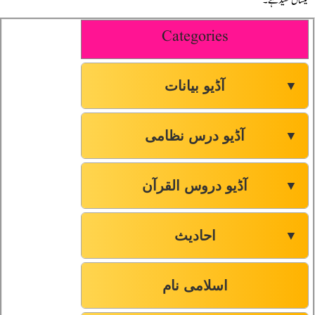
یکساں مفید ہے۔
Categories
آڈیو بیانات
▼
آڈیو درس نظامی
▼
آڈیو دروس القرآن
▼
احادیث
▼
اسلامی نام