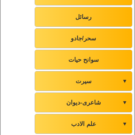
رسائل
سحر/جادو
سوانح حیات
سیرت
▼
شاعری-دیوان
▼
علم الادب
▼