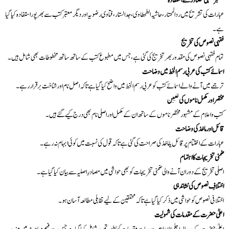
معتبر فقہی مصادر سے استفادہ
عبارات کی تشریح میں رد المحتار، حاشیہ الطحطاوی، جد الستار، فتاوی رضویہ اور دیگر معتبر کتب سے بھرپور استفادہ کیا گیا
ہے۔
فقہی نصوص کی تخریج
تمام فقہی نصوص کی مقدور بھر تخریج کی گئی ہے، جس میں مطبوع کتب کے ساتھ ساتھ مخطوطات بھی شامل ہیں۔
اسمائے کتب کی عربی رسم الخط میں وضاحت
ترجمے میں آنے والے اسمائے کتب کو عربی رسم الخط میں واضح کیا گیا ہے تاکہ اصل نام اور شناخت برقرار رہے۔
مختصر اور مکمل ناموں کی تعیین
کتب و اعلام کے مشہور مختصر ناموں کے ساتھ ان کے مکمل اور اصلی نام بھی درج کیے گئے ہیں۔
قائل اور ماخذ کی وضاحت
عبارات کے اختتام پر قائل یا ماخذ کی صراحت کی گئی ہے تاکہ قول کی نسبت میں کوئی ابہام نہ رہے۔
ضمنی تخریجات کا اہتمام
اصلی تخریج کے دوران آنے والی ضمنی تخریجات کو بھی حواشی میں مصادرِ اصلیہ سے بیان کیا گیا ہے۔
اختلافِ نصوص کی نشاندہی
اختلافی نصوص کو حواشی میں ذکر کیا گیا ہے تاکہ محققین کے لیے تقابلی مطالعہ آسان ہو۔
اعلیٰ حضرت کے مقدمات کی شمولیت