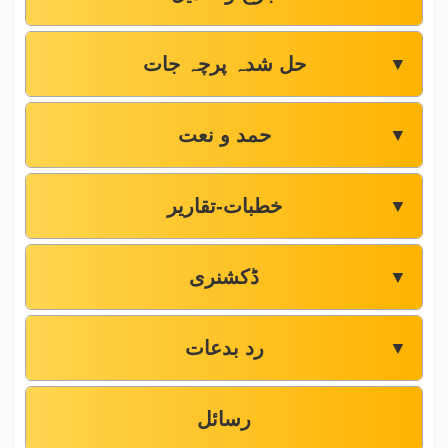
حل شدہ پرچہ جات
▼
حمد و نعت
▼
خطبات-تقاریر
▼
ڈکشنری
▼
رد بدعات
▼
رسائل