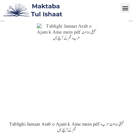
Tablighi Jamaat Arab o Ajam k Aine mein pdf تبلیغی جماعت عرب و
عجم کے آئینے میں