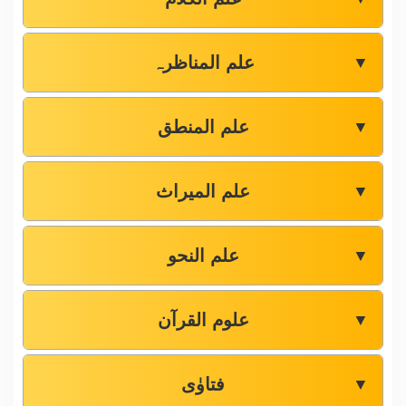
علم المناظرہ
▼
علم المنطق
▼
علم المیراث
▼
علم النحو
▼
علوم القرآن
▼
فتاوٰی
▼