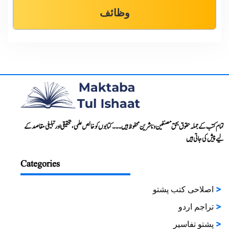
وظائف
تمام کتب کے جملہ حقوق بحق مصنفین و ناشرین محفوظ ہیں۔۔۔ کتابوں کو خالص علمی، تحقیقی اور تبلیغی مقاصد کے
لیے پیش کی جاتی ہیں
Categories
اصلاحی کتب پشتو
تراجم اردو
پشتو تفاسیر