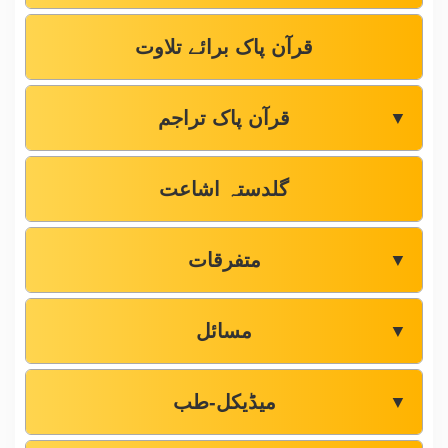
قرآن پاک برائے تلاوت
قرآن پاک تراجم
▼
گلدستہ اشاعت
متفرقات
▼
مسائل
▼
میڈیکل-طب
▼