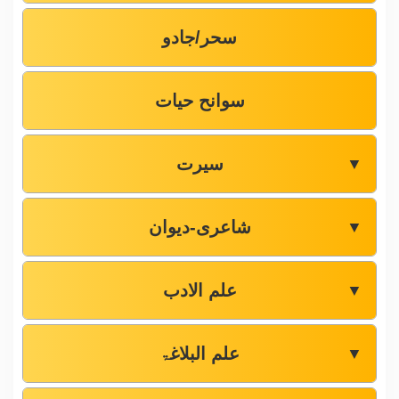
سحر/جادو
سوانح حیات
سیرت
▼
شاعری-دیوان
▼
علم الادب
▼
علم البلاغۃ
▼