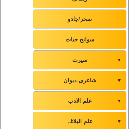
سحر/جادو
سوانح حیات
سیرت
▼
شاعری-دیوان
▼
علم الادب
▼
علم البلاغۃ
▼