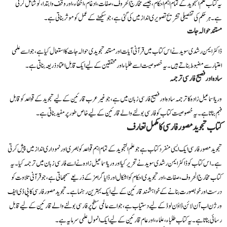
یہ کتاب علم التجوید کے تمام اہم احکام، جیسے مخارج الحروف، صفات، ادغام، اخفاء، اور وقف و ابتدا، کو شامل کرتی
ہے۔ ہر حکم کی تفصیلی تشریح تصویری انداز میں کی گئی ہے، جو سیکھنے کے عمل کو موثر بناتی ہے۔
مستند حوالہ جات
ڈاکٹر ایمن رشدی سوید نے اس کتاب میں قرآنی آیات اور مستند تجویدی حوالہ جات کا استعمال کیا ہے، جو اسے علمی
اعتبار سے مضبوط بناتے ہیں۔ یہ خصوصیت اسے طلباء اور محققین کے لیے ایک قابل اعتماد ذریعہ بناتی ہے۔
سادہ اور فصیح فارسی ترجمہ
وریا اسماعیل زاده کا ترجمہ سادہ اور فصیح فارسی زبان میں ہے، جو غیر عرب قارئین کے لیے تجوید کے قواعد کو قابل
فہم بناتا ہے۔ یہ خصوصیت کتاب کو فارسی بولنے والے قارئین کے لیے خاص طور پر مفید بناتی ہے۔
کتاب تجوید مصور فارسی کا مکمل تعارف
تجوید مصور فارسی ایک ایسی منفرد کتاب ہے جو علم التجوید کے تمام اہم قواعد کو بصری اور نموداری انداز میں پیش کرتی
ہے۔ اس کتاب کو ڈاکٹر ایمن رشدی سوید نے تحریر کیا اور وریا اسماعیل زاده نے اسے فارسی زبان میں ترجمہ کیا۔ یہ
کتاب مخارج الحروف، صفات، اور تجویدی احکام کو اشکال اور ڈایاگرامز کے ذریعے سمجھاتی ہے، جو قرآنی تلاوت کو
درست اور خوبصورت بنانے کے خواہشمند قارئین کے لیے ایک بہترین رہنما ہے۔ تجوید مصور فارسی کا پی ڈی ایف
ورژن اب آن لائن ڈاؤن لوڈ کے لیے دستیاب ہے، جو اسے عالمی سطح پر فارسی بولنے والے قارئین کے لیے قابل
رسائی بناتا ہے۔ یہ کتاب طلباء، علماء، اور عام قارئین کے لیے ایک انمول علمی سرمایہ ہے۔