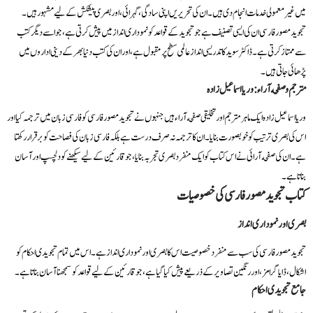
میں غیر معمولی خدمات انجام دی ہیں۔ ان کی تحریریں اپنی سادگی، گہرائی، اور بصری پیشکش کے لیے مشہور ہیں۔
تجوید مصور فارسی ان کی ایسی تصنیف ہے جو تجوید کے قواعد کو نموداری انداز میں پیش کرتی ہے، جو اسے دیگر کتب
سے ممتاز کرتی ہے۔ ڈاکٹر سوید کا تدریسی انداز عالمی سطح پر مقبول ہے، اور ان کی کتب دنیا بھر کے دینی اداروں میں
پڑھائی جاتی ہیں۔
مترجم و صفحه آراء: وریا اسماعیل زاده
وریا اسماعیل زاده ایک ماہر مترجم اور تخلیقی صفحه آراء ہیں جنہوں نے تجوید مصور فارسی کو فارسی زبان میں ترجمہ کیا اور
اس کی بصری ترتیب کو خوبصورت بنایا۔ ان کا ترجمہ نہ صرف درست ہے بلکہ فارسی زبان کی فصاحت کو برقرار رکھتا
ہے۔ ان کی صفحه آرائی نے اس کتاب کو ایک منفرد بصری تجربہ بنایا، جو قارئین کے لیے سیکھنے کو دلچسپ اور آسان
بناتا ہے۔
کتاب تجوید مصور فارسی کی خصوصیات
بصری اور نموداری انداز
تجوید مصور فارسی کی سب سے منفرد خصوصیت اس کا بصری اور نموداری انداز ہے۔ اس میں تمام تجویدی احکام کو
اشکال، ڈایاگرامز، اور رنگین تصاویر کے ذریعے پیش کیا گیا ہے، جو قارئین کے لیے قواعد کو سمجھنا آسان بناتا ہے۔
جامع تجویدی احکام