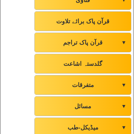
فتاوٰی
▼
قرآن پاک برائے تلاوت
قرآن پاک تراجم
▼
گلدستہ اشاعت
متفرقات
▼
مسائل
▼
میڈیکل-طب
▼