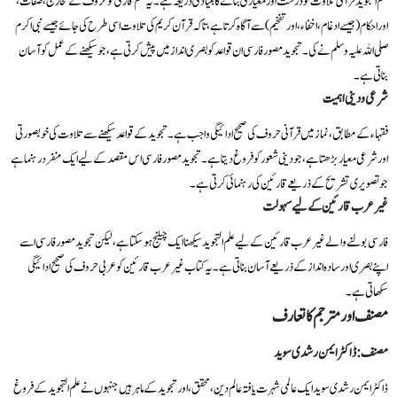
علم التجوید قرآنی تلاوت کو درست اور معیاری بنانے کا بنیادی ذریعہ ہے۔ یہ علم قاری کو حروف کے مخارج، صفات،
اور احکام (جیسے ادغام، اخفاء، اور تفخیم) سے آگاہ کرتا ہے، تاکہ قرآن کریم کی تلاوت اسی طرح کی جائے جیسے نبی اکرم
صلی اللہ علیہ وسلم نے کی۔ تجوید مصور فارسی ان قواعد کو بصری انداز میں پیش کرتی ہے، جو سیکھنے کے عمل کو آسان
بناتی ہے۔
شرعی و دینی اہمیت
فقہاء کے مطابق، نماز میں قرآنی حروف کی صحیح ادائیگی واجب ہے۔ تجوید کے قواعد سیکھنے سے تلاوت کی خوبصورتی
اور شرعی معیار بڑھتا ہے، جو دینی شعور کو فروغ دیتا ہے۔ تجوید مصور فارسی اس مقصد کے لیے ایک منفرد رہنما ہے
جو تصویری تشریح کے ذریعے قارئین کی رہنمائی کرتی ہے۔
غیر عرب قارئین کے لیے سہولت
فارسی بولنے والے غیر عرب قارئین کے لیے علم التجوید سیکھنا ایک چیلنج ہو سکتا ہے، لیکن تجوید مصور فارسی اسے
اپنے بصری اور سادہ انداز کے ذریعے آسان بناتی ہے۔ یہ کتاب غیر عرب قارئین کو عربی حروف کی صحیح ادائیگی
سکھاتی ہے۔
مصنف اور مترجم کا تعارف
مصنف: ڈاکٹر ایمن رشدی سوید
ڈاکٹر ایمن رشدی سوید ایک عالمی شہرت یافتہ عالم دین، محقق، اور تجوید کے ماہر ہیں جنہوں نے علم التجوید کے فروغ