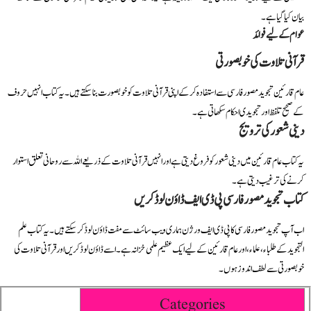
بیان کیا گیا ہے۔
عوام کے لیے فوائد
قرآنی تلاوت کی خوبصورتی
عام قارئین تجوید مصور فارسی سے استفادہ کر کے اپنی قرآنی تلاوت کو خوبصورت بنا سکتے ہیں۔ یہ کتاب انہیں حروف
کے صحیح تلفظ اور تجویدی احکام سکھاتی ہے۔
دینی شعور کی ترویج
یہ کتاب عام قارئین میں دینی شعور کو فروغ دیتی ہے اور انہیں قرآنی تلاوت کے ذریعے اللہ سے روحانی تعلق استوار
کرنے کی ترغیب دیتی ہے۔
کتاب تجوید مصور فارسی پی ڈی ایف ڈاؤن لوڈ کریں
اب آپ تجوید مصور فارسی کا پی ڈی ایف ورژن ہماری ویب سائٹ سے مفت ڈاؤن لوڈ کر سکتے ہیں۔ یہ کتاب علم
التجوید کے طلباء، علماء، اور عام قارئین کے لیے ایک عظیم علمی خزانہ ہے۔ اسے ڈاؤن لوڈ کریں اور قرآنی تلاوت کی
خوبصورتی سے لطف اندوز ہوں۔
Categories