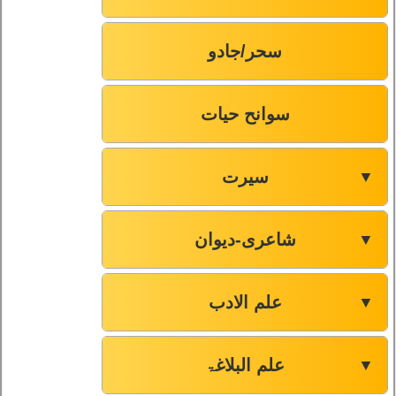
سحر/جادو
سوانح حیات
سیرت
▼
شاعری-دیوان
▼
علم الادب
▼
علم البلاغۃ
▼