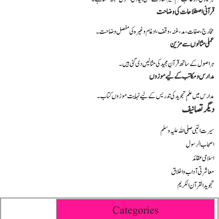
قرآنی اصطلاحات کی وضاحت
مخارج، صفات، مد، غنہ، وقف، ادغام وغیرہ کی مفصل وضاحت۔
عملی مثالوں سے مزین
ہر اصول کے ساتھ قرآنِ مجید کی مثالیں دی گئی ہیں۔
مدارس و مکاتب کے لیے موزوں
مدارس میں علمِ تجوید کی تدریس کے لیے نہایت موزوں کتاب۔
دیگر تصانیف
سیرت النبی صلی اللہ علیہ وسلم
اصحاب الرسول
اسلامی عقائد
معاشرتی آداب واخلاق
تجوید القرآن الکریم
Categories