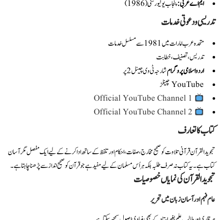
ایم اے عربی
:
پنجاب یونیورسٹی (1986)
تدریسی و دعوتی خدمات
متحدہ عرب امارات میں 1981 سے مسلسل خدمات
تدریس، تصنیف، خطابت
اردو اسلامی پروگرام
شارجہ ٹی وی چینل 2 پر
YouTube چینلز
Official YouTube Channel 1
Official YouTube Channel 2
کتاب کا تعارف
تجوید القرآن قرآنی تلاوت کو صحیح مخارج، صفات، احکام اور تلفظ کے ساتھ ادا کرنے کے لیے ایک مفصل مگر آسان
کتاب ہے۔ یہ کتاب نہ صرف طلبہ بلکہ ہر اُس مسلمان کے لیے مفید ہے جو قرآن کو صحیح انداز سے پڑھنا چاہتا ہے۔
تجوید القرآن کی نمایاں خصوصیات
عام فہم اور آسان زبان میں تحریر
ہر قاری اور طالب علم بغیر استاد کے بھی بنیادی اصول سمجھ سکتا ہے۔