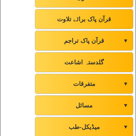
قرآن پاک برائے تلاوت
قرآن پاک تراجم
▼
گلدستہ اشاعت
متفرقات
▼
مسائل
▼
میڈیکل-طب
▼