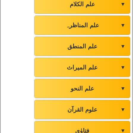
علم الکلام
▼
علم المناظرہ
▼
علم المنطق
▼
علم المیراث
▼
علم النحو
▼
علوم القرآن
▼
فتاوٰی
▼