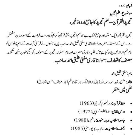
زبان
:
اردو
موضوع
:
علم التجوید
تجوید القرآن – علم تجوید کا جامع اردو ذخیرہ
تجوید القرآن ایک مستند اور جامع کتاب ہے جو علم التجوید یعنی قرآنِ کریم کی درست قراءت کے اصولوں پر مشتمل
ہے۔ اس کے مصنف حضرت مولانا قاری مفتی خلیق احمد صاحب ہیں، جنہوں نے قرآنی قراءت کے اہم پہلوؤں کو
عام فہم انداز میں بیان کیا ہے تاکہ طلبہ، قاری حضرات اور عام مسلمان تجوید کے اصولوں کو صحیح طور پر سیکھ سکیں۔
مصنف کا تعارف: مولانا قاری مفتی خلیق احمد صاحب
نام
:
مفتی خلیق احمد
والد
:
مفتی رشید احمد رحمہ اللہ (بانی دارالافتاء والارشاد ناظم آباد، مؤلف احسن الفتاویٰ)
علمی پس منظر
حفظ قرآن
:
دارالعلوم کراچی (1963)
درس نظامی
:
دارالعلوم کراچی (1972)
جامعہ اسلامیہ مدینہ منورہ
:
فاضل (1980)
ایم اے اسلامیات
:
پنجاب یونیورسٹی (1985)