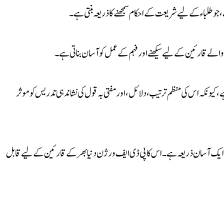
، جو طلباء کے لیے شریعت کے احکام سمجھنے کا ذریعہ بنتی ہے۔
 والے قارئین کے لیے سیکھنے اور فہم کے عمل کو آسان بناتی ہے۔
کیونکہ اس کی منظم ترتیب، دلائل، اور مفتی بہ قول کی نشاندہی تدریس کو موثر
نے کا ایک آسان ذریعہ ہے۔ اس کا پی ڈی ایف ورژن دنیا بھر کے قارئین کے لیے قابل