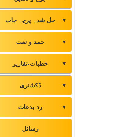
حل شدہ پرچہ جات
▼
حمد و نعت
▼
خطبات-تقاریر
▼
ڈکشنری
▼
رد بدعات
▼
رسائل