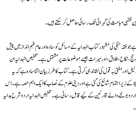
رئین فقہی مباحث کی گہرائی تک رسائی حاصل کر سکتے ہیں۔
جو فقہ حنفی کی مشہور کتاب الہدایہ کے مسائل کو سادہ اور عام فہم انداز میں پیش
ۃ، حج، نکاح، طلاق، اور میراث جیسے موضوعات پر مشتمل ہے۔ تلخیص الہدایہ ان
یل اور مفتی بہ قول کی نشاندہی کرتی ہے۔ کتاب کا طرز بیان اتنا سادہ ہے کہ یہ
فیظ کے زیر اہتمام شائع کی گئی ہے اور دینی علوم کے نصاب کا ایک اہم حصہ ہے۔ اس
 اردو بولنے والے قارئین کے لیے قابل رسائی ہے۔ تلخیص الہدایہ اردو شرح ہدایہ
۔