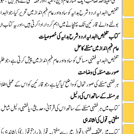
مفتی حفیظ اللہ صاحب ایک ممتاز عالم دین، فقیہ، اور فقہ حنفی کے ماہر ہیں ج
تلخیص الہدایہ اردو شرح ہدایہ کو سادہ اور عام فہم انداز میں تحریر کیا، جو الہ
بولنے والے قارئین تک پہنچانے میں اہم کردار ادا کرتی ہیں، اور یہ کتاب
کتاب تلخیص الہدایہ اردو شرح ہدایہ کی خصوصیات
عام فہم انداز میں مسئلے کا حل
تلخیص الہدایہ فقہی مسائل کو سادہ اور عام فہم انداز میں پیش کرتی ہے، جو ط
صورت مسئلہ کی وضاحت
ہر فقہی مسئلے کی صورتحال کو واضح کیا گیا ہے، جو قارئین کو اس کے عملی اطلاق
ہر مسئلہ کے ساتھ اس کی دلیل
کتاب میں ہر فقہی مسئلے کے ساتھ اس کی قرآنی، حدیثی، یا فقہی دلیل شامل
مفتی بہ قول کی نشاندہی
کتاب میں مختلف فقہی اقوال میں سے مفتی بہ قول (راجح قول) کی نشاندہی کی گئ