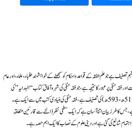
نیف ہے جو علم الفقہ کے قواعد و احکام کو سمجھنے کے خواہشمند طلباء، علماء، اور عام
ور فقہ حنفی پر عبور کا نتیجہ ہے، جو فقہ حنفی کی شہرہ آفاق کتاب “الہدایہ” کی
مختصر اور سادہ شرح ہے۔ الہدایہ، جو امام ابوالحسن علی بن ابی بکر مرغینانی (511ھ-593ھ) کی تصنیف ہے، فقہ حنفی کی بنیادی کتب میں سے ایک ہے۔
ہے، جس کا طرز بیان اتنا آسان ہے کہ ایک سطحی نظر ڈالنے سے قارئین متعلقہ
 اہتمام شائع کی گئی ہے اور دینی علوم کے نصاب کا ایک اہم حصہ ہے۔