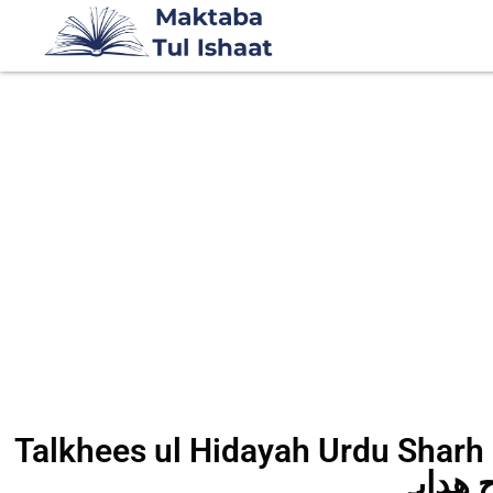
Talkhees ul Hidayah Urdu  تلخیص الھدایہ اردو
ھدایہ