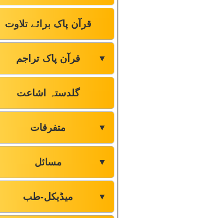
قرآن پاک برائے تلاوت
قرآن پاک تراجم
▼
گلدستہ اشاعت
متفرقات
▼
مسائل
▼
میڈیکل-طب
▼