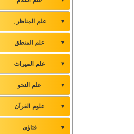
علم الکلام
▼
علم المناظرہ
▼
علم المنطق
▼
علم المیراث
▼
علم النحو
▼
علوم القرآن
▼
فتاوٰی
▼