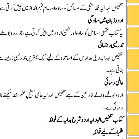
تلخیص الہدایہ فقہ حنفی کے مسائل کو سادہ اور عام فہم انداز میں پیش کرتی ہے
اردو زبان میں سادگی
یہ کتاب فقہی مسائل کو سادہ اور فصیح اردو میں پیش کرتی ہے، جو اردو بولنے
تدریسی رہنمائی
تلخیص الہدایہ دینی مدارس کے اساتذہ کے لیے ایک بہترین تدریسی ذریعہ ہے، 
بناتی ہے۔
عالمی رسائی
اردو بولنے والے قارئین کے لیے تلخیص الہدایہ عالمی سطح پر علم الفقہ سیکھ
رسائی ہے۔
کتاب تلخیص الہدایہ اردو شرح ہدایہ کے فوائد
طلباء کے لیے فوائد