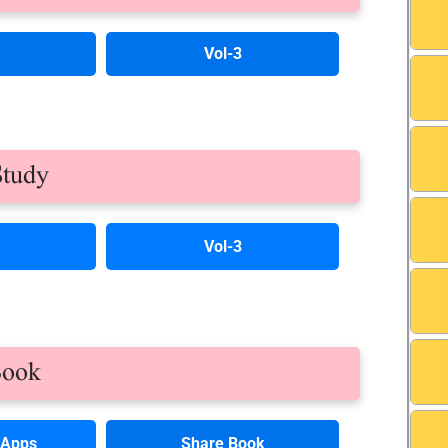
Vol-3
Study
Vol-3
Book
Share Book
r Apps