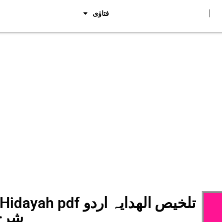
فتاوٰی
Sharh Hidayah pdf
شرح 