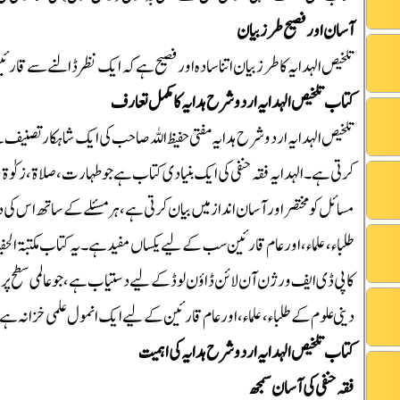
آسان اور فصیح طرز بیان
تلخیص الہدایہ کا طرز بیان اتنا سادہ اور فصیح ہے کہ ایک نظر ڈالنے سے قا
کتاب تلخیص الہدایہ اردو شرح ہدایہ کا مکمل تعارف
تلخیص الہدایہ اردو شرح ہدایہ مفتی حفیظ اللہ صاحب کی ایک شاہکار تصنیف ہے 
کرتی ہے۔ الہدایہ فقہ حنفی کی ایک بنیادی کتاب ہے جو طہارت، صلاۃ، زکوٰ
مسائل کو مختصر اور آسان انداز میں بیان کرتی ہے، ہر مسئلے کے ساتھ اس کی دل
طلباء، علماء، اور عام قارئین سب کے لیے یکساں مفید ہے۔ یہ کتاب مکتبۃ الح
کا پی ڈی ایف ورژن آن لائن ڈاؤن لوڈ کے لیے دستیاب ہے، جو عالمی سطح پر
دینی علوم کے طلباء، علماء، اور عام قارئین کے لیے ایک انمول علمی خزانہ ہے
کتاب تلخیص الہدایہ اردو شرح ہدایہ کی اہمیت
فقہ حنفی کی آسان سمجھ