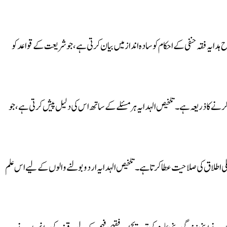
 ہدایہ فقہ حنفی کے احکام کو سادہ انداز میں بیان کرتی ہے، جو شریعت کے قواعد کو
نے کا ذریعہ ہے۔ تلخیص الہدایہ ہر مسئلے کے ساتھ اس کی دلیل پیش کرتی ہے، جو
ر عملی اطلاق کی صلاحیت عطا کرتا ہے۔ تلخیص الہدایہ اردو بولنے والوں کے لیے اس علم