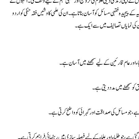
نہوں نے اپنی زندگی دینی علوم کی ترویج اور فقہی فہم کے لیے وقف کی۔ انہوں نے
دایہ کے پیچیدہ فقہی مسائل کو آسان بناتا ہے۔ ان کی علمی کاوشیں فقہ حنفی کو اردو
 ان کی نمایاں تصانیف میں سے ایک ہے۔
لباء اور عام قارئین کے لیے سمجھنے میں آسان ہے۔
 کو سمجھنے میں مدد دیتی ہے۔
 ہے، جو مسائل کی صداقت اور گہرائی کو واضح کرتی ہے۔
ی ہے، جو طلباء اور علماء کے لیے فیصلہ سازی میں رہنمائی فراہم کرتی ہے۔