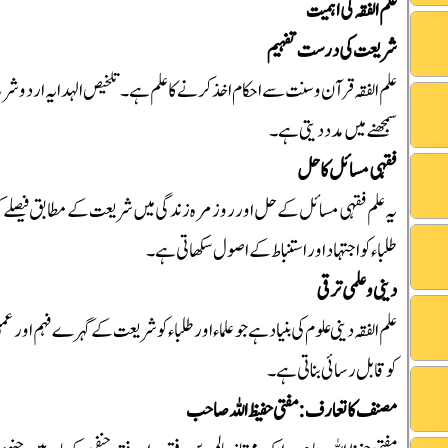
علم الفقہ کی اہمیت
شریعت کی درست تفہیم
علم الفقہ قرآن و سنت سے احکام اخذ کرنے کا علم ہے۔ تلخیص الہدایہ اردو شرح
سمجھنے میں مدد دیتی ہے۔
فقہی مسائل کا حل
یہ علم فقہی مسائل کے حل اور روزمرہ زندگی میں شریعت کے مطابق فیصلے کر
طلباء کو اجتہاد اور استنباط کے اصول سکھاتی ہے۔
دینی و علمی ترقی
علم الفقہ دینی علوم کی بنیاد ہے جو علماء اور طلباء کو شریعت کے گہرے فہم او
کو قابل رسائی بناتی ہے۔
مصنف کا تعارف: مفتی حفیظ اللہ صاحب