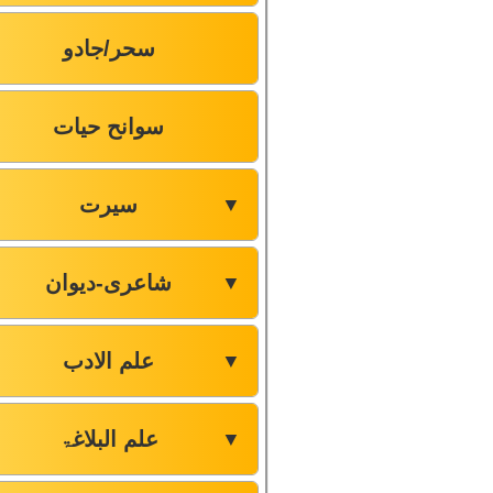
سحر/جادو
سوانح حیات
سیرت
▼
شاعری-دیوان
▼
علم الادب
▼
علم البلاغۃ
▼