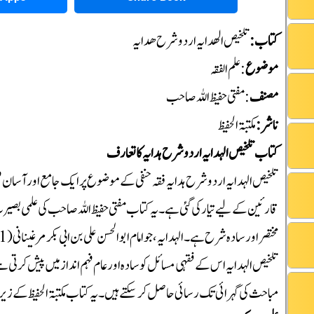
کتاب:
تلخیص الھدایہ اردو شرح ھدایہ
موضوع
: علم الفقہ
مصنف
: مفتی حفیظ اللہ صاحب
ناشر :
مکتبۃ الحفیظ
کتاب تلخیص الہدایہ اردو شرح ہدایہ کا تعارف
تلخیص الہدایہ اردو شرح ہدایہ فقہ حنفی کے موضوع پر ایک جامع اور آسان فہم تص
قارئین کے لیے تیار کی گئی ہے۔ یہ کتاب مفتی حفیظ اللہ صاحب کی علمی بصیرت ا
تلخیص الہدایہ اس کے فقہی مسائل کو سادہ اور عام فہم انداز میں پیش کرتی 
مباحث کی گہرائی تک رسائی حاصل کر سکتے ہیں۔ یہ کتاب مکتبۃ الحفیظ کے زیر