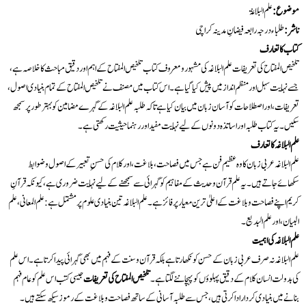
موضوع:
علم البلاغۃ
ناشر:
طلباء درجہ رابعہ فیضانِ مدینہ کراچی
کتاب کا تعارف
تلخیص المفتاح کی تعریفات علم البلاغہ کی مشہور و معروف کتاب تلخیص المفتاح کے اہم اور دقیق مباحث کا خلاصہ ہے،
جسے نہایت سہل اور منظم انداز میں پیش کیا گیا ہے۔ اس کتاب میں مصنف نے تلخیص المفتاح کے تمام بنیادی اصول،
تعریفات، اور اصطلاحات کو آسان زبان میں بیان کیا ہے تاکہ طلبہ علم البلاغہ کے گہرے مضامین کو بہتر طور پر سمجھ
سکیں۔ یہ کتاب طلبہ اور اساتذہ دونوں کے لیے نہایت مفید اور رہنما حیثیت رکھتی ہے۔
علم البلاغہ کا تعارف
علم البلاغہ عربی زبان کا وہ عظیم فن ہے جس میں فصاحت، بلاغت، اور کلام کی حسنِ تعبیر کے اصول و ضوابط
سکھائے جاتے ہیں۔ یہ علم قرآن و حدیث کے مفاہیم کو گہرائی سے سمجھنے کے لیے نہایت ضروری ہے، کیونکہ قرآنِ
کریم اپنے فصاحت و بلاغت کے اعلیٰ ترین معیار پر فائز ہے۔ علم البلاغہ تین بنیادی علوم پر مشتمل ہے: علم المعانی، علم
البیان، اور علم البدیع۔
علم البلاغہ کی اہمیت
علم البلاغہ نہ صرف عربی زبان کے حسن کو نکھارتا ہے بلکہ قرآن و سنت کے فہم میں بھی گہرائی پیدا کرتا ہے۔ اس علم
کی بدولت انسان کلام کے دقیق پہلوؤں کو پہچاننے لگتا ہے۔
تلخیص المفتاح کی تعریفات
جیسی کتب اس علم کو عام فہم
بنانے میں بنیادی کردار ادا کرتی ہیں، جس سے طلبہ آسانی کے ساتھ فصاحت و بلاغت کے رموز سیکھ سکتے ہیں۔