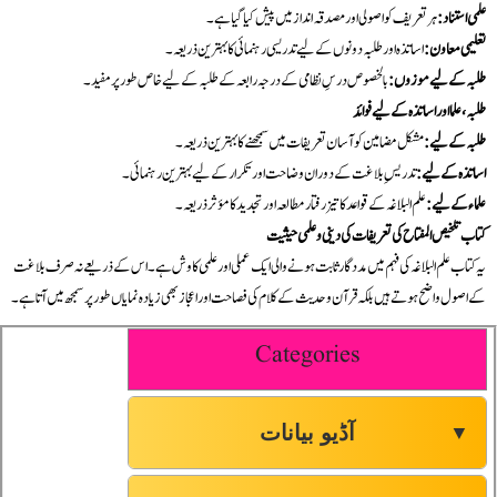
علمی استناد:
ہر تعریف کو اصولی اور مصدقہ انداز میں پیش کیا گیا ہے۔
تعلیمی معاون:
اساتذہ اور طلبہ دونوں کے لیے تدریسی رہنمائی کا بہترین ذریعہ۔
طلبہ کے لیے موزوں:
بالخصوص درسِ نظامی کے درجہ رابعہ کے طلبہ کے لیے خاص طور پر مفید۔
طلبہ، علما اور اساتذہ کے لیے فوائد
طلبہ کے لیے:
مشکل مضامین کو آسان تعریفات میں سمجھنے کا بہترین ذریعہ۔
اساتذہ کے لیے:
تدریسِ بلاغت کے دوران وضاحت اور تکرار کے لیے بہترین رہنمائی۔
علماء کے لیے:
علم البلاغہ کے قواعد کا تیز رفتار مطالعہ اور تجدید کا مؤثر ذریعہ۔
کتاب تلخیص المفتاح کی تعریفات کی دینی و علمی حیثیت
یہ کتاب علم البلاغہ کی فہم میں مددگار ثابت ہونے والی ایک عملی اور علمی کاوش ہے۔ اس کے ذریعے نہ صرف بلاغت
کے اصول واضح ہوتے ہیں بلکہ قرآن و حدیث کے کلام کی فصاحت اور اعجاز بھی زیادہ نمایاں طور پر سمجھ میں آتا ہے۔
Categories
آڈیو بیانات
▼