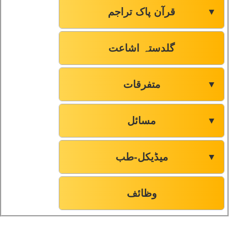
قرآن پاک تراجم
▼
گلدستہ اشاعت
متفرقات
▼
مسائل
▼
میڈیکل-طب
▼
وظائف