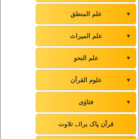
علم المنطق
▼
علم المیراث
▼
علم النحو
▼
علوم القرآن
▼
فتاوٰی
▼
قرآن پاک برائے تلاوت