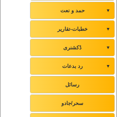
حمد و نعت
▼
خطبات-تقاریر
▼
ڈکشنری
▼
رد بدعات
▼
رسائل
سحر/جادو