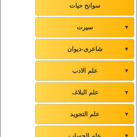
سوانح حیات
سیرت
▼
شاعری-دیوان
▼
علم الادب
▼
علم البلاغۃ
▼
علم التجوید
▼
علم الحساب
▼