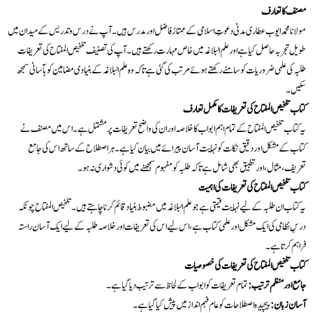
مصنف کا تعارف
مولانا محمد ایوب عطاری مدنی دعوتِ اسلامی کے ممتاز فاضل اور مدرس ہیں۔ آپ نے درس و تدریس کے میدان میں
طویل تجربہ حاصل کیا ہے اور علم البلاغہ میں خاص مہارت رکھتے ہیں۔ آپ کی تصنیف تلخیص المفتاح کی تعریفات
طلبہ کی علمی ضروریات کو سامنے رکھتے ہوئے مرتب کی گئی ہے تاکہ وہ علم البلاغہ کے بنیادی مضامین کو بآسانی سمجھ
سکیں۔
کتاب تلخیص المفتاح کی تعریفات کا مکمل تعارف
یہ کتاب تلخیص المفتاح کے تمام اہم ابواب کا خلاصہ اور ان کی واضح تعریفات پر مشتمل ہے۔ اس میں مصنف نے
کتاب کے مشکل اور دقیق نکات کو نہایت آسان پیرائے میں بیان کیا ہے۔ ہر اصطلاح کے ساتھ اس کی جامع
تعریف، مثال، اور تطبیق بھی شامل ہے تاکہ طلبہ کو مفہوم سمجھنے میں کوئی دشواری نہ ہو۔
کتاب تلخیص المفتاح کی تعریفات کی اہمیت
یہ کتاب ان طلبہ کے لیے نہایت قیمتی ہے جو علم البلاغہ میں مضبوط بنیاد قائم کرنا چاہتے ہیں۔ تلخیص المفتاح چونکہ
درسِ نظامی کی ایک مشکل اور علمی کتاب ہے، اس لیے اس کی تعریفات اور خلاصہ طلبہ کے لیے ایک آسان راستہ
فراہم کرتا ہے۔
کتاب تلخیص المفتاح کی تعریفات کی خصوصیات
جامع اور منظم ترتیب:
تمام تعریفات کو ابواب کے لحاظ سے ترتیب دیا گیا ہے۔
آسان زبان:
پیچیدہ اصطلاحات کو عام فہم انداز میں پیش کیا گیا ہے۔