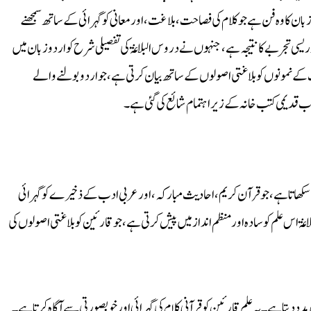
بی زبان کا وہ فن ہے جو کلام کی فصاحت، بلاغت، اور معانی کو گہرائی کے ساتھ سمجھنے
دریسی تجربے کا نتیجہ ہے، جنہوں نے دروس البلاغۃ کی تفصیلی شرح کو اردو زبان میں
ب کے نمونوں کو بلاغتی اصولوں کے ساتھ بیان کرتی ہے، جو اردو بولنے والے
تاب قدیمی کتب خانہ کے زیر اہتمام شائع کی گئی ہے۔
فن سکھاتا ہے، جو قرآن کریم، احادیث مبارکہ، اور عربی ادب کے ذخیرے کو گہرائی
غۃ اس علم کو سادہ اور منظم انداز میں پیش کرتی ہے، جو قارئین کو بلاغتی اصولوں کی
دد دیتا ہے۔ یہ علم قارئین کو قرآنی کلام کی گہرائی اور خوبصورتی سے آگاہ کرتا ہے۔