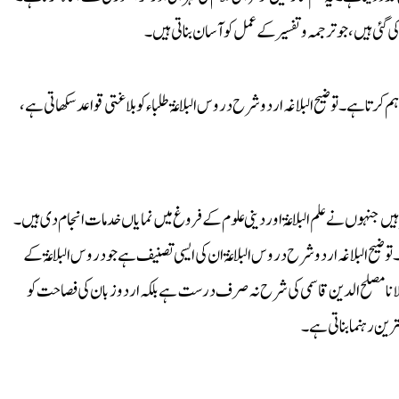
ی گئی ہیں، جو ترجمہ و تفسیر کے عمل کو آسان بناتی ہیں۔
ہم کرتا ہے۔ توضیح البلاغہ اردو شرح دروس البلاغۃ طلباء کو بلاغتی قواعد سکھاتی ہے،
 ہیں جنہوں نے علم البلاغۃ اور دینی علوم کے فروغ میں نمایاں خدمات انجام دی ہیں۔
۔ توضیح البلاغہ اردو شرح دروس البلاغۃ ان کی ایسی تصنیف ہے جو دروس البلاغۃ کے
 مولانا مصلح الدین قاسمی کی شرح نہ صرف درست ہے بلکہ اردو زبان کی فصاحت کو
ین رہنما بناتی ہے۔