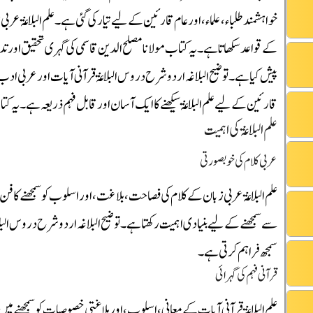
خواہشمند طلباء، علماء، اور عام قارئین کے لیے تیار کی گئی ہے۔ علم البلاغۃ عر
کے قواعد سکھاتا ہے۔ یہ کتاب مولانا مصلح الدین قاسمی کی گہری تحقیق اور ت
پیش کیا ہے۔ توضیح البلاغہ اردو شرح دروس البلاغۃ قرآنی آیات اور عربی اد
قارئین کے لیے علم البلاغۃ سیکھنے کا ایک آسان اور قابل فہم ذریعہ ہے۔ یہ ک
علم البلاغۃ کی اہمیت
عربی کلام کی خوبصورتی
علم البلاغۃ عربی زبان کے کلام کی فصاحت، بلاغت، اور اسلوب کو سمجھنے کا 
سے سمجھنے کے لیے بنیادی اہمیت رکھتا ہے۔ توضیح البلاغہ اردو شرح دروس البلا
سمجھ فراہم کرتی ہے۔
قرآنی فہم کی گہرائی
علم البلاغۃ قرآنی آیات کے معانی، اسلوب، اور بلاغتی خصوصیات کو سمجھنے میں م