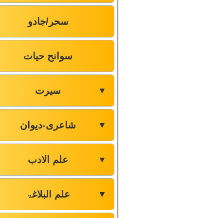
سحر/جادو
سوانح حیات
سیرت
▼
شاعری-دیوان
▼
علم الادب
▼
علم البلاغۃ
▼