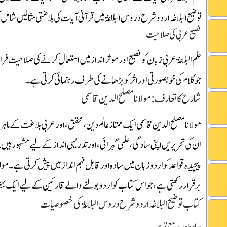
توضیح البلاغہ اردو شرح دروس البلاغۃ میں قرآنی آیات کی بلاغتی مثالیں شامل ک
فصیح عربی کی صلاحیت
علم البلاغۃ عربی زبان کو فصیح اور موثر انداز میں استعمال کرنے کی صلاحیت فرا
جو کلام کی خوبصورتی اور اثر کو بڑھانے کی طرف رہنمائی کرتی ہے۔
شارح کا تعارف: مولانا مصلح الدین قاسمی
مولانا مصلح الدین قاسمی ایک ممتاز عالم دین، محقق، اور عربی بلاغت کے ماہر
ان کی تحریریں اپنی سادگی، علمی گہرائی، اور تدریسی انداز کے لیے مشہور ہیں
پیچیدہ قواعد کو اردو زبان میں سادہ اور قابل فہم انداز میں پیش کرتی ہے۔
برقرار رکھتی ہے، جو اس کتاب کو اردو بولنے والے قارئین کے لیے ایک بہتر
کتاب توضیح البلاغہ اردو شرح دروس البلاغۃ کی خصوصیات