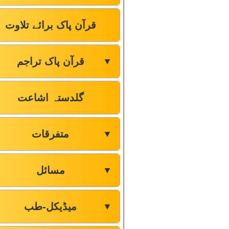
قرآن پاک برائے تلاوت
قرآن پاک تراجم
▼
گلدستہ اشاعت
متفرقات
▼
مسائل
▼
میڈیکل-طب
▼