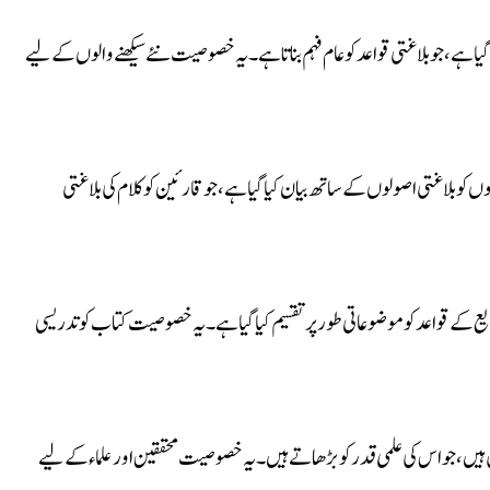
یا ہے، جو بلاغتی قواعد کو عام فہم بناتا ہے۔ یہ خصوصیت نئے سیکھنے والوں کے لیے
 کو بلاغتی اصولوں کے ساتھ بیان کیا گیا ہے، جو قارئین کو کلام کی بلاغتی
دیع کے قواعد کو موضوعاتی طور پر تقسیم کیا گیا ہے۔ یہ خصوصیت کتاب کو تدریسی
ں، جو اس کی علمی قدر کو بڑھاتے ہیں۔ یہ خصوصیت محققین اور علماء کے لیے