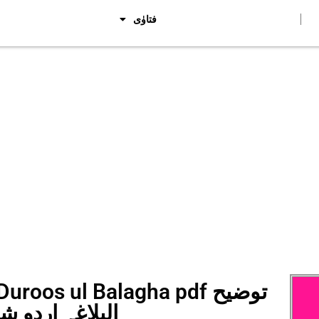
فتاوٰی
rh Duroos ul Balagha pdf
البلاغہ اردو 