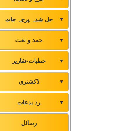
حل شدہ پرچہ جات
▼
حمد و نعت
▼
خطبات-تقاریر
▼
ڈکشنری
▼
رد بدعات
▼
رسائل