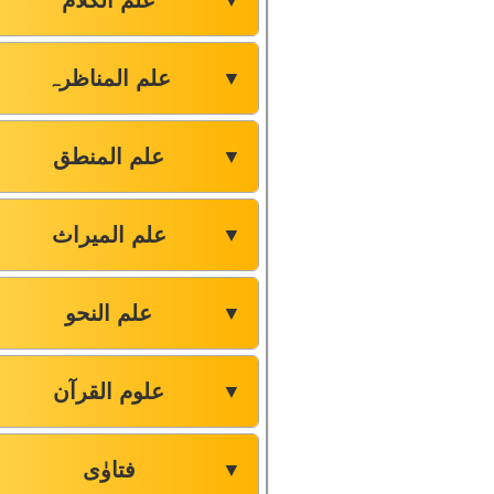
علم الکلام
▼
علم المناظرہ
▼
علم المنطق
▼
علم المیراث
▼
علم النحو
▼
علوم القرآن
▼
فتاوٰی
▼