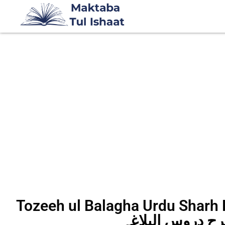
Tozeeh ul Balagha Urdu Sha توضیح
شرح دروس البلاغہ