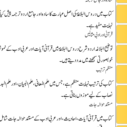
سادہ اور جامع ترجمہ
کتاب میں دروس البلاغۃ کی اصل عبارت کا سادہ اور جامع اردو ترجمہ پیش کیا گ
نہایت مفید ہے۔
قرآنی اور ادبی مثالیں
توضیح البلاغہ اردو شرح دروس البلاغۃ میں قرآنی آیات اور عربی ادب کے نمونوں
خوبصورتی سمجھنے میں مدد دیتے ہیں۔
منظم ترتیب
کتاب کی ترتیب نہایت منظم ہے، جس میں علم المعانی، علم البیان، اور علم الب
نصاب کے لیے موزوں بناتی ہے۔
مستند حوالہ جات
کتاب میں قرآنی آیات، احادیث، اور عربی ادب کے مستند حوالہ جات شامل ہی