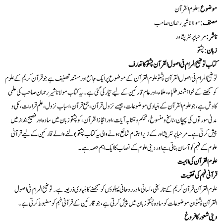
موضوع
: علوم القرآن
مصنف
: مولانا شیر رحمان صاحب
ناشر :
مرحبا پرنٹر پشاور
زبان
: پشتو
کتاب توضیح المرام فی اصول القرآن پشتو کا تعارف
توضیح المرام فی اصول القرآن پشتو علوم القرآن کے موضوع پر ایک جامع اور مستند تصنیف ہے جو قرآن کریم کے علوم
کو سمجھنے کے خواہشمند طلباء، علماء، اور عام قارئین کے لیے تیار کی گئی ہے۔ یہ کتاب مولانا شیر رحمان صاحب کی علمی
کاوش ہے، جو علوم القرآن کے بنیادی موضوعات، جیسے نزول قرآن، جمع قرآن، اسباب نزول، علم قراءات، مکی و
مدنی سورتوں کی پہچان، ناسخ و منسوخ، محکم و متشابہ آیات، اور اعجاز القرآن، کو پشتو زبان میں سادہ اور فصیح انداز میں
پیش کرتی ہے۔ مرحبا پرنٹر پشاور کے زیر اہتمام شائع ہونے والی یہ کتاب پشتو بولنے والے قارئین کے لیے قرآنی
علوم کے فہم کو آسان بناتی ہے اور دینی علوم کے نصاب کا ایک اہم حصہ ہے۔
علوم القرآن کی اہمیت
قرآنی فہم کی تقویت
علوم القرآن قرآن کریم کے تاریخی، لسانی، اور روحانی پہلوؤں کو سمجھنے کا بنیادی ذریعہ ہے۔ توضیح المرام فی اصول
القرآن پشتو ان موضوعات کو سادہ پشتو زبان میں پیش کرتی ہے، جو قارئین کے قرآنی فہم کو مضبوط کرتی ہے۔
دینی شعور کا فروغ