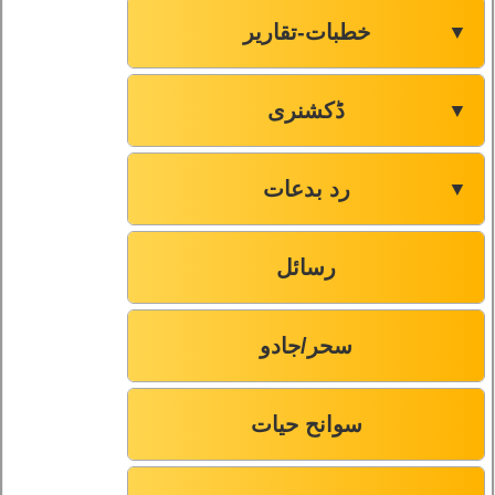
خطبات-تقاریر
▼
ڈکشنری
▼
رد بدعات
▼
رسائل
سحر/جادو
سوانح حیات