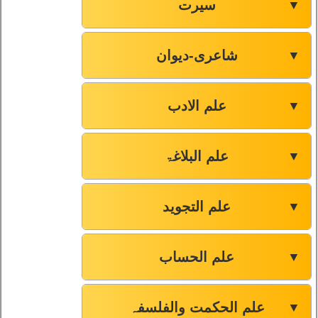
سیرت
▼
شاعری-دیوان
▼
علم الادب
▼
علم البلاغۃ
▼
علم التجوید
▼
علم الحساب
▼
علم الحکمت والفلسفہ
▼