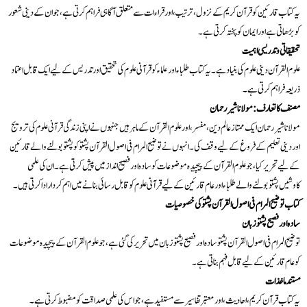
یہ کتاب قارئین کو قرآن کریم کے نزول، ترتیب، اور قراءات سے متعلق آگاہی فراہم کرتی ہے، جو ان کے دینی شعور
کو بڑھاتی ہے اور ایمان کو پختہ کرتی ہے۔
تحقیقاتی و تدریسی اہمیت
علوم القرآن دینی علوم کی بنیاد ہے۔ یہ کتاب طلباء اور علماء کو قرآنی علوم کی تحقیق اور تدریس کے لیے ایک قابل اعتماد
ذریعہ فراہم کرتی ہے۔
مصنف کا تعارف: مولانا شیر رحمان
مولانا شیر رحمان ایک ممتاز عالم دین، مفسر، اور علوم القرآن کے ماہر ہیں جنہوں نے اپنی زندگی قرآنی علوم کی ترویج
اور دینی تعلیم کے فروغ کے لیے وقف کی۔ انہوں نے توضیح المرام فی اصول القرآن پشتو کو پشتو بولنے والے قارئین
کے لیے تحریر کیا، جو علوم القرآن کے پیچیدہ موضوعات کو سادہ اور فصیح انداز میں پیش کرتی ہے۔ ان کی علمی
کاوشیں پشتو بولنے والے طلباء اور عام قارئین کے لیے قرآنی علوم کو قابل رسائی بنانے میں اہم کردار ادا کرتی ہیں۔
کتاب توضیح المرام فی اصول القرآن پشتو کی خصوصیات
سادہ اور فصیح پشتو زبان
توضیح المرام فی اصول القرآن پشتو سادہ اور فصیح پشتو زبان میں تحریر کی گئی ہے، جو علوم القرآن کے پیچیدہ موضوعات
کو عام قارئین کے لیے قابل فہم بناتی ہے۔
مستند ماخذات
یہ کتاب قرآن کریم، احادیث، اور معتبر تفاسیر سے مستفید ہے، جو اس کی علمی صداقت کو مضبوط کرتی ہے۔