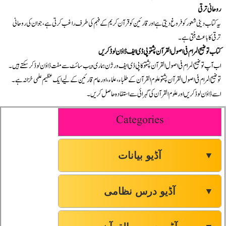
روحانی ترقی
یہ کتاب دینی شعور کو فروغ دیتی ہے اور قارئین کو قرآن کریم کے فہم کی طرف راغب کرتی ہے، جو ان کی روحانی
ترقی کا باعث بنتی ہے۔
کتاب توضیح المرام فی اصول القرآن پشتو پی ڈی ایف ڈاؤن لوڈ کریں
اب آپ توضیح المرام فی اصول القرآن پشتو کا پی ڈی ایف ورژن ہماری ویب سائٹ سے مفت ڈاؤن لوڈ کر سکتے ہیں۔
توضیح المرام فی اصول القرآن پشتو علوم القرآن کے طلباء، علماء، اور عام قارئین کے لیے ایک عظیم علمی خزانہ ہے۔
اسے ڈاؤن لوڈ کریں اور علوم القرآن کی گہرائی سے استفادہ حاصل کریں۔
Categories
آڈیو بیانات
▼
آڈیو درس نظامی
▼