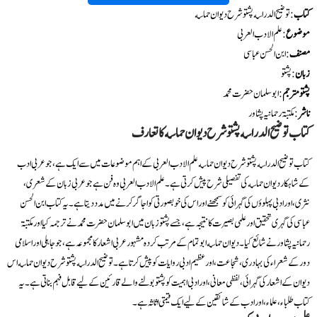
کتاب
: توضیح الدراسه پشتوشرح دیوان حماسه
موضوع
: علم الادب العربی
مصنف
: ابن الحسن عباسی
زبان
: پشتو
پشتو مترجم
: ابو سلمان حضرت محمد
ناشر
: مکتبۃ رحمانیہ پشاور
کتاب توضیح الدراسه پشتو شرح دیوان حماسه کا تعارف
کتاب توضیح الدراسه پشتو شرح دیوان حماسه علم الادب العربی کے اہم موضوعات میں سے ایک ہے، جو عربی ادب
کے شاہکار دیوان حماسه کی تفصیلی شرح پیش کرتی ہے۔ علم الادب العربی وہ فن ہے جو عربی زبان کے شعری،
نثری، اور ادبی پہلوؤں کی گہرائی کو سمجھنے اور اس کی خوبصورتی کو اجاگر کرنے میں مدد دیتا ہے۔ یہ کتاب ابن الحسن
عباسی کی گہری تحقیق اور علمی بصیرت کا نتیجہ ہے، جسے پشتو زبان میں ابو سلمان حضرت محمد نے ترجمہ کیا اور مکتبۃ
رحمانیہ پشاور نے شائع کیا۔ دیوان حماسه ابو تمام کے مرتب کردہ مشہور عربی اشعار کا مجموعہ ہے، جو جاہلی اور اسلامی
دور کے شعراء کی بہادری، شجاعت، اور عظیم ادبی روایات کو پیش کرتا ہے۔ توضیح الدراسه پشتو شرح دیوان حماسه اس
دیوان کے اشعار کی گہرائی، لفظی معانی، اور ادبی اہمیت کو پشتو بولنے والے قارئین کے لیے قابل فہم بناتی ہے۔ یہ
کتاب طلباء، علماء، اور ادب کے شائقین کے لیے ایک قیمتی اثاثہ ہے۔