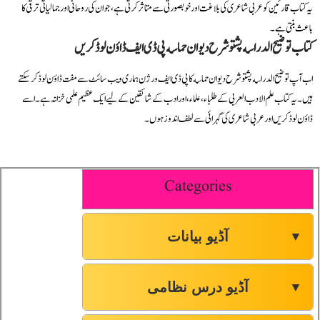
یہ کتاب قارئین کو عربی شاعری کی بلاغت اور خوبصورتی سے متاثر کرتی ہے، جو ان کی روحانی اور جمالیاتی ترقی کا
باعث بنتی ہے۔
کتاب توضیح الدراسه پشتو شرح دیوان حماسه پی ڈی ایف ڈاؤن لوڈ کریں
اب آپ توضیح الدراسه پشتو شرح دیوان حماسه کا پی ڈی ایف ورژن ہماری ویب سائٹ سے مفت ڈاؤن لوڈ کر سکتے
ہیں۔ یہ کتاب علم الادب العربی کے طلباء، علماء، اور ادب کے شائقین کے لیے ایک عظیم علمی خزانہ ہے۔ اسے
ڈاؤن لوڈ کریں اور عربی شاعری کی گہرائی سے لطف اندوز ہوں۔
Categories
آڈیو بیانات
▼
آڈیو درس نظامی
▼