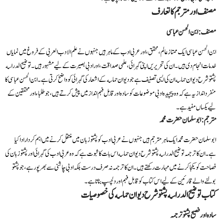
مصنف اور مترجم کا تعارف
مصنف: ابن الحسن عباسی
ابن الحسن عباسی ایک ممتاز عالم، محقق، اور عربی ادب کے ماہر ہیں جنہوں نے علم الادب العربی کے فروغ میں نمایاں
خدمات انجام دی ہیں۔ ان کی تحریریں اپنی گہرائی، علمی صداقت، اور ادبی بصیرت کے لیے مشہور ہیں۔ توضیح الدراسه
پشتو شرح دیوان حماسه ان کی ایسی تصنیف ہے جو دیوان حماسه کے اشعار کی گہرائی کو واضح کرتی ہے۔ ابن الحسن عباسی کا
منفرد انداز یہ ہے کہ وہ پیچیدہ ادبی موضوعات کو سادہ اور قابل فہم انداز میں پیش کرتے ہیں، جو طلباء اور محققین کے
لیے یکساں مفید ہے۔
مترجم: ابو سلمان حضرت محمد
ابو سلمان حضرت محمد ایک ماہر مترجم ہیں جنہوں نے عربی ادب کو پشتو زبان میں منتقل کرنے میں اہم کردار ادا کیا
ہے۔ ان کا ترجمہ توضیح الدراسه پشتو شرح دیوان حماسه اس بات کا ثبوت ہے کہ وہ عربی ادب کی گہرائی اور پشتو زبان کی
فصاحت کو یکجا کرنے میں مہارت رکھتے ہیں۔ ان کا ترجمہ نہ صرف درست بلکہ ادبی چاشنی سے بھرپور ہے، جو پشتو
بولنے والے قارئین کے لیے اس کتاب کو قابل فہم اور دلچسپ بناتا ہے۔
کتاب توضیح الدراسه پشتو شرح دیوان حماسه کی خصوصیات
سادہ اور فصیح پشتو ترجمہ