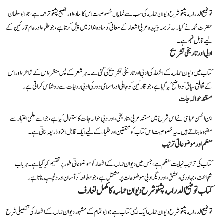
توضیح الدراسه پشتو شرح دیوان حماسه کی سب سے نمایاں خصوصیت اس کا سادہ اور فصیح پشتو ترجمہ ہے، جو ابو سلمان
حضرت محمد نے کیا۔ یہ ترجمہ پیچیدہ عربی اشعار کے معانی کو سادہ انداز میں پیش کرتا ہے، جو طلباء اور عام قارئین کے
لیے قابل فہم ہے۔
ادبی اور تاریخی تشریح
کتاب میں دیوان حماسه کے اشعار کی ادبی اور تاریخی تشریح کی گئی ہے۔ ہر شعر کے پس منظر، اس کے شاعر، اور اس
کے ثقافتی سیاق کو واضح کیا گیا ہے، جو قارئین کو جاہلی اور اسلامی دور کی ادبی روایات سے روشناس کراتی ہے۔
مستند حوالہ جات
ابن الحسن عباسی نے اس شرح میں مستند عربی، تاریخی، اور ادبی حوالہ جات کا استعمال کیا ہے، جو اسے علمی اعتبار سے
مضبوط بناتے ہیں۔ یہ خصوصیت اس کتاب کو محققین اور طلباء کے لیے ایک قابل اعتماد ذریعہ بناتی ہے۔
منظم اور موضوعاتی ترتیب
کتاب کی ترتیب نہایت منظم ہے، جس میں دیوان حماسه کے اشعار کو موضوعاتی طور پر تقسیم کیا گیا ہے۔ ہر باب
شجاعت، بہادری، عشق، اور دیگر ادبی موضوعات پر مشتمل ہے، جو مطالعہ کو آسان اور دلچسپ بناتا ہے۔
کتاب توضیح الدراسه پشتو شرح دیوان حماسه کا مکمل تعارف
توضیح الدراسه پشتو شرح دیوان حماسه ایک ایسی کتاب ہے جو ابو تمام کے مشہور دیوان حماسه کے اشعار کی تفصیلی شرح