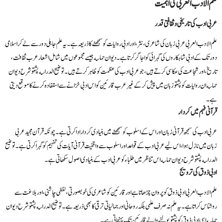
علم الادب العربی کی اہمیت
عربی ادب کی تاریخی و ثقافتی قدر
علم الادب العربی عربی زبان کی شاعری، نثر، اور ادبی روایات کو سمجھنے کا ذریعہ ہے۔ یہ علم جاہلی دور سے لے کر اسلامی
دور تک کے ادبی شاہکاروں کی گہرائی کو اجاگر کرتا ہے۔ دیوان حماسه جیسے مجموعوں میں شامل اشعار عرب ثقافت،
تاریخ، اور شجاعت کی عکاسی کرتے ہیں، جو عربی ادب کی عظمت کو ظاہر کرتے ہیں۔ توضیح الدراسه پشتو شرح دیوان
حماسه ان روایات کو پشتو زبان میں پیش کر کے غیر عرب قارئین کو اس ادبی خزانے سے استفادہ کرنے کا موقع دیتی
ہے۔
قرآنی فہم میں کردار
عربی ادب کی سمجھ قرآنی زبان اور اس کے اسلوب کو سمجھنے میں بنیادی کردار ادا کرتی ہے۔ چونکہ قرآن مجید عربی
زبان میں نازل ہوا، اس لیے عربی ادب کے قواعد اور اسلوب سے واقفیت قرآنی آیات کی تفہیم کو گہرا کرتی ہے۔ توضیح
الدراسه پشتو شرح دیوان حماسه اس تناظر میں طلباء کو عربی ادب کے بنیادی اصول سکھاتی ہے۔
ادبی ذوق کی ترویج
علم الادب العربی ادبی ذوق کو پروان چڑھاتا ہے اور قارئین کو شاعری کی خوبصورتی، لفظی چاشنی، اور بلاغت سے
روشناس کراتا ہے۔ یہ علم نہ صرف علمی بلکہ روحانی اور جمالیاتی ترقی کا بھی ذریعہ ہے۔ توضیح الدراسه پشتو شرح دیوان
حماسه اسی ادبی ذوق کو پشتو بولنے والے قارئین تک پہنچاتی ہے۔