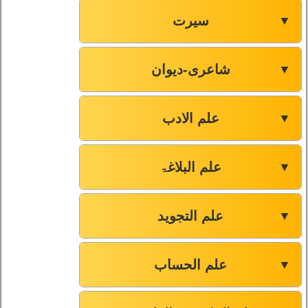
سیرت
▼
شاعری-دیوان
▼
علم الادب
▼
علم البلاغۃ
▼
علم التجوید
▼
علم الحساب
▼