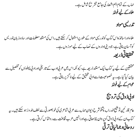
حماسه کے تمام اہم اشعار کی جامع تشریح شامل ہے۔
علماء کے لیے فوائد
تدریسی مواد
علماء اور اساتذہ اس کتاب کو تدریسی مواد کے طور پر استعمال کر سکتے ہیں۔ اس کی مستند معلومات اور سادہ زبان تدریس
کو آسان بناتی ہے، جو دینی اداروں کے نصاب کے لیے موزوں ہے۔
تحقیقاتی ذریعہ
محققین کے لیے یہ کتاب ایک مستند ذریعہ ہے، کیونکہ اس میں عربی ادب کے تاریخی اور ادبی پہلوؤں کو تفصیل سے
بیان کیا گیا ہے۔ یہ خصوصیت اسے ادبی تحقیق کے لیے ناگزیر بناتی ہے۔
عوام کے لیے فوائد
ادبی ذوق کی ترویج
عام قارئین توضیح الدراسه پشتو شرح دیوان حماسه سے عربی شاعری کی خوبصورتی سے لطف اندوز ہو سکتے ہیں۔ یہ
کتاب ان کے ادبی ذوق کو پروان چڑھاتی ہے اور انہیں عرب ثقافت سے روشناس کراتی ہے۔
روحانی و جمالیاتی ترقی