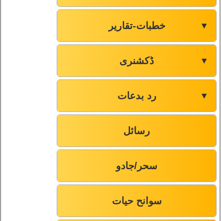
خطبات-تقاریر
▼
ڈکشنری
▼
رد بدعات
▼
رسائل
سحر/جادو
سوانح حیات