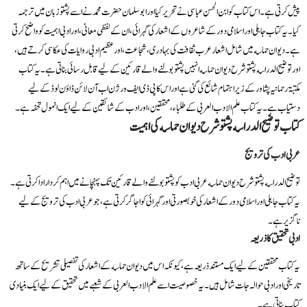
پیش کرتی ہے۔ اس کتاب کو ابن الحسن عباسی نے تحریر کیا اور ابو سلمان حضرت محمد نے اسے پشتو زبان میں ترجمہ
کیا۔ یہ کتاب جاہلی اور اسلامی دور کے شاعروں کے اشعار کی گہرائی، ان کے لفظی معانی، اور ادبی اہمیت کو واضح کرتی
ہے۔ دیوان حماسه میں شامل اشعار عرب ثقافت کی بہادری، شجاعت، اور عظیم ادبی روایات کی عکاسی کرتے ہیں،
اور توضیح الدراسه پشتو شرح دیوان حماسه انہیں پشتو بولنے والے قارئین کے لیے قابل رسائی بناتی ہے۔ یہ کتاب
مکتبۃ رحمانیہ پشاور کے زیر اہتمام شائع کی گئی ہے اور اس کا پی ڈی ایف ورژن اب آن لائن ڈاؤن لوڈ کے لیے
دستیاب ہے۔ یہ کتاب علم الادب العربی کے طلباء، محققین، اور ادب کے شائقین کے لیے ایک انمول تحفہ ہے۔
کتاب توضیح الدراسه پشتو شرح دیوان حماسه کی اہمیت
عربی ادب کی ترویج
توضیح الدراسه پشتو شرح دیوان حماسه عربی ادب کو پشتو بولنے والے قارئین تک پہنچانے میں اہم کردار ادا کرتی ہے۔
یہ کتاب جاہلی اور اسلامی دور کے اشعار کی خوبصورتی اور گہرائی کو اجاگر کرتی ہے، جو عربی ادب کی ترویج کے لیے
ناگزیر ہے۔
ادبی تحقیق کا ذریعہ
یہ کتاب محققین کے لیے ایک مستند ذریعہ ہے، کیونکہ اس میں دیوان حماسه کے اشعار کی تفصیلی تشریح کے ساتھ
تاریخی اور ادبی حوالہ جات شامل ہیں۔ یہ خصوصیت اسے علم الادب العربی کے شعبے میں تحقیق کے لیے ایک بنیادی
کتاب بناتی ہے۔