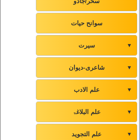
سحر/جادو
سوانح حیات
سیرت
▼
شاعری-دیوان
▼
علم الادب
▼
علم البلاغۃ
▼
علم التجوید
▼