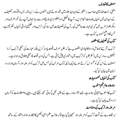
مصنف کا تعارف
مفتی رحمت اللہ امین صاحب برصغیر کے ان جید علماء میں شمار ہوتے ہیں جنہوں نے درس و تدریس، افتاء اور تصنیف
کے میدان میں نمایاں خدمات انجام دیں۔ آپ کا تعلق دارالعلوم دیوبند پشاور سے رہا، جہاں آپ نے نحو، صرف اور
دیگر علومِ عربیہ میں گہری مہارت حاصل کی۔ آپ کی تصنیفات میں سادگی، ترتیب اور تعلیمی ذوق نمایاں نظر آتا ہے،
جس کا واضح نمونہ یہ کتاب ہے۔
کتاب کی تصنیف کا مقصد
ترکیب شرح مائۃ عامل اردو کا بنیادی مقصد یہ ہے کہ طلبہ صرف قواعد یاد نہ کریں بلکہ عبارت کی عملی ترکیب کرنا
سیکھیں۔ مدارس میں اکثر طلبہ کو ترکیب میں دشواری پیش آتی ہے، جس کی وجہ قواعد کا عملی اطلاق نہ ہونا ہے۔
مصنف نے اس کمی کو محسوس کرتے ہوئے ایک ایسی کتاب مرتب کی جس میں ترکیب کو مرحلہ وار، آسان اور اردو
زبان میں بیان کیا گیا۔
کتاب کی نمایاں خصوصیات
سادہ اور عام فہم اسلوب
کتاب کا اسلوب انتہائی سادہ ہے، جسے متوسط درجے کے طلبہ بھی بآسانی سمجھ سکتے ہیں۔ پیچیدہ اصطلاحات کو آسان
اردو میں بیان کیا گیا ہے۔
مرحلہ وار ترکیب کی وضاحت
ہر قاعدے کے تحت ترکیب کو مرحلہ وار سمجھایا گیا ہے تاکہ طالب علم ذہنی الجھن کا شکار نہ ہو اور اعتماد کے ساتھ