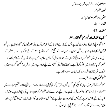
موضوع:
اردو ترکیب شرح مائۃ عامل
فن
: علم النحو
ناشر
:دارالعلوم دیوبند پشاور
تعداد
:1 جلد
صفحات
: 43
کتاب کا تعارف اور فن علم النحو کا پس منظر
علم النحو عربی زبان کا وہ بنیادی فن ہے جس کے ذریعے الفاظ کے آخر میں آنے والی تبدیلیوں کو سمجھا جاتا ہے۔ یہ فن
قرآن کریم، احادیث نبویہ، فقہی متون اور عربی ادب کو صحیح فہم کے ساتھ پڑھنے کے لیے ناگزیر ہے۔ برصغیر کے
دینی مدارس میں علم النحو کی ابتدائی کتابوں کے بعد مائۃ عامل کو خاص مقام حاصل ہے کیونکہ یہ نحو کے اہم قواعد کو
مختصر مگر جامع انداز میں پیش کرتی ہے۔ اسی مائۃ عامل کی تفہیم کے لیے اردو زبان میں جو شروح لکھی گئیں، ان میں
ترکیب شرح مائۃ عامل اردو ایک نہایت مفید اضافہ ہے۔
علم النحو کی اہمیت اور ضرورت
علم النحو کے بغیر عربی زبان کا صحیح فہم ممکن نہیں۔ قرآن کریم کی آیات، احادیث رسول ﷺ اور فقہی عبارات میں
معمولی اعرابی فرق معنی کو یکسر بدل دیتا ہے۔ اسی لیے علماء نے ہمیشہ علم النحو کو علومِ اسلامیہ کی بنیاد قرار دیا۔ مبتدی
طلبہ کے لیے خاص طور پر ایسی کتب کی ضرورت ہوتی ہے جو مشکل اصطلاحات کو آسان زبان میں واضح کریں، اور
یہی ضرورت اس کتاب کے ذریعے بخوبی پوری ہوتی ہے۔