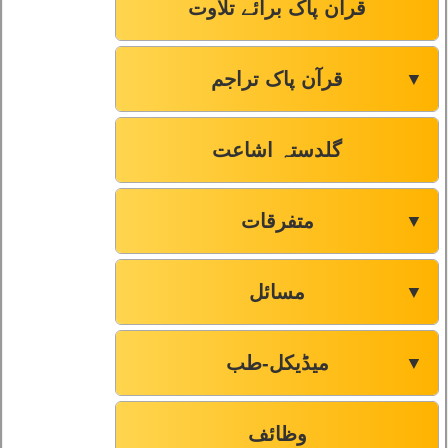
قرآن پاک برائے تلاوت
قرآن پاک تراجم
▼
گلدستہ اشاعت
متفرقات
▼
مسائل
▼
میڈیکل-طب
▼
وظائف