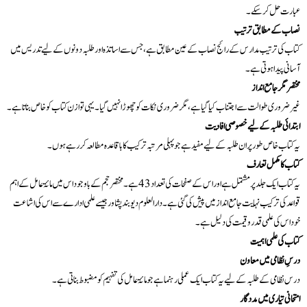
عبارت حل کر سکے۔
نصاب کے مطابق ترتیب
کتاب کی ترتیب مدارس کے رائج نصاب کے عین مطابق ہے، جس سے اساتذہ اور طلبہ دونوں کے لیے تدریس میں
آسانی پیدا ہوتی ہے۔
مختصر مگر جامع انداز
غیر ضروری طوالت سے اجتناب کیا گیا ہے، مگر ضروری نکات کو چھوڑا نہیں گیا۔ یہی توازن کتاب کو خاص بناتا ہے۔
ابتدائی طلبہ کے لیے خصوصی افادیت
یہ کتاب خاص طور پر ان طلبہ کے لیے مفید ہے جو پہلی مرتبہ ترکیب کا باقاعدہ مطالعہ کر رہے ہوں۔
کتاب کا مکمل تعارف
یہ کتاب ایک جلد پر مشتمل ہے اور اس کے صفحات کی تعداد 43 ہے۔ مختصر حجم کے باوجود اس میں مائۃ عامل کے اہم
قواعد کی ترکیب نہایت جامع انداز میں پیش کی گئی ہے۔ دارالعلوم دیوبند پشاور جیسے علمی ادارے سے اس کی اشاعت
خود اس کی علمی قدر و قیمت کی دلیل ہے۔
کتاب کی علمی اہمیت
درسِ نظامی میں معاون
درس نظامی کے طلبہ کے لیے یہ کتاب ایک عملی رہنما ہے جو مائۃ عامل کی تفہیم کو مضبوط بناتی ہے۔
امتحانی تیاری میں مددگار