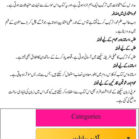
مدارس کے امتحانات میں ترکیب ایک اہم جزو ہوتی ہے، اور یہ کتاب اس حوالے سے نہایت مفید ثابت ہوتی ہے۔
خود اعتمادی میں اضافہ
جب طالب علم خود ترکیب کرنے لگتا ہے تو اس کے اندر علمی اعتماد پیدا ہوتا ہے، جو آگے چل کر بڑے متون کے فہم
میں مدد دیتا ہے۔
طلبہ، اساتذہ اور عوام کے لیے فوائد
طلبہ کے لیے فوائد
طلبہ کو ترکیب کا عملی طریقہ سیکھنے میں آسانی ہوتی ہے، قواعد یاد کرنے کے ساتھ ان کا اطلاق بھی آتا ہے۔
اساتذہ کے لیے فوائد
اساتذہ اس کتاب کو کلاس روم میں بطور معاون نصاب استعمال کر سکتے ہیں، جس سے تدریس مؤثر ہو جاتی ہے۔
عوام اور شوقین قارئین کے لیے فوائد
عربی زبان سیکھنے کے خواہشمند افراد بھی اس کتاب سے استفادہ کر سکتے ہیں کیونکہ اس میں زبان کی بنیادی ساخت
واضح کی گئی ہے۔
Categories
آڈیو بیانات
▼