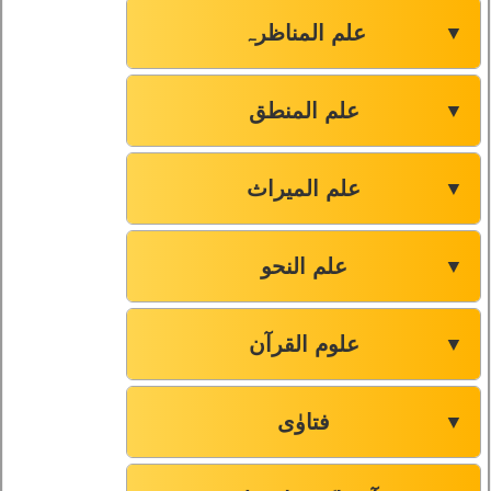
علم المناظرہ
▼
علم المنطق
▼
علم المیراث
▼
علم النحو
▼
علوم القرآن
▼
فتاوٰی
▼