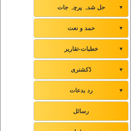
حل شدہ پرچہ جات
▼
حمد و نعت
▼
خطبات-تقاریر
▼
ڈکشنری
▼
رد بدعات
▼
رسائل