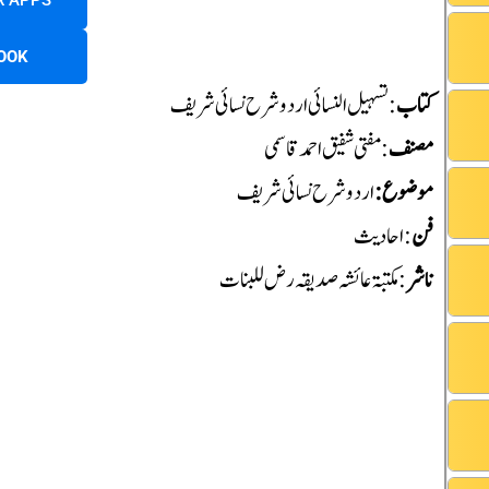
R APPS
OOK
کتاب
: تسہیل النسائی اردو شرح نسائی شریف
مصنف
: مفتی شفیق احمد قاسمی
موضوع:
اردو شرح نسائی شریف
فن
: احادیث
ناشر
:مکتبۃ عائشہ صدیقہ رض للبنات