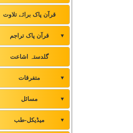
قرآن پاک برائے تلاوت
قرآن پاک تراجم
▼
گلدستہ اشاعت
متفرقات
▼
مسائل
▼
میڈیکل-طب
▼