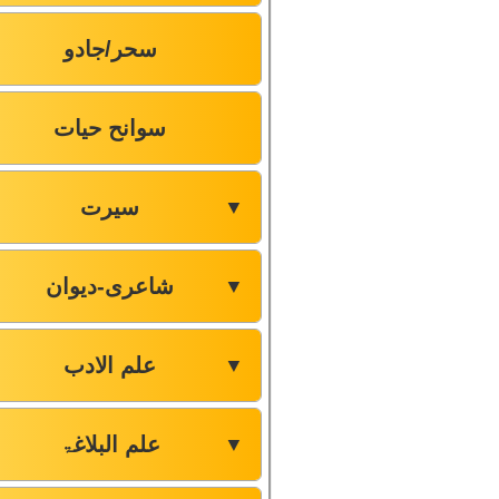
سحر/جادو
سوانح حیات
سیرت
▼
شاعری-دیوان
▼
علم الادب
▼
علم البلاغۃ
▼