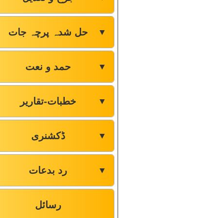
حل شدہ پرچہ جات
▼
حمد و نعت
▼
خطبات-تقاریر
▼
ڈکشنری
▼
رد بدعات
▼
رسائل