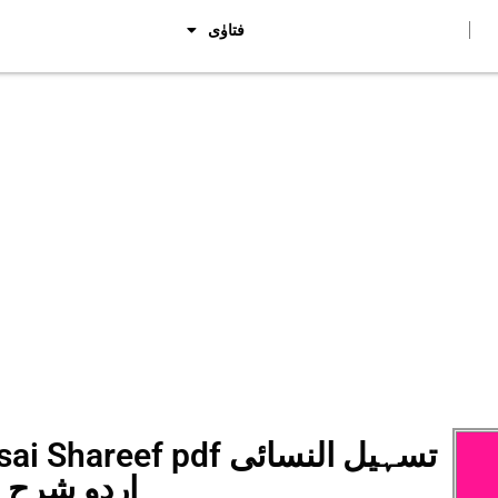
فتاوٰی
h Nasai Shareef pdf
اردو شرح 