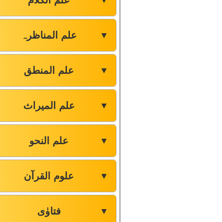
علم الکلام
▼
علم المناظرہ
▼
علم المنطق
▼
علم المیراث
▼
علم النحو
▼
علوم القرآن
▼
فتاوٰی
▼