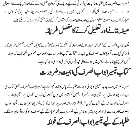
تیسیر ابواب الصرف میں طلباء و طالبات کی آسانی کے لیے ہر باب کی گردان مکمل ہونے کے بعد اس باب سے استعمال
ہونے والے مشہور مصادر بھی لکھ دیے گئے ہیں۔ تیسیر ابواب الصرف کی یہ خصوصیت بیحد مفید ہے کیونکہ اس سے
طلباء کو لغت کی وسعت معلوم ہوتی ہے اور وہ ان مصادر کو استعمال کر کے اپنی مشق کو مزید پختہ کر سکتے ہیں۔
صیغہ بتانے اور تعلیل کرنے کا مفصل طریقہ
تیسیر ابواب الصرف کے آخر میں صیغہ بتانے اور صیغہ کی تعلیل (قاعدہ لگانا) کرنے کا ایک مکمل اور مفصل طریقہ کار
ذکر کیا گیا ہے۔ تیسیر ابواب الصرف کا یہ باب درحقیقت کتاب کا خلاصہ ہے، جو طالب علم کو یہ سکھاتا ہے کہ صیغہ
کس طرح پہچانا جائے اور اس میں ہونے والی تبدیلیوں کی شرعی و لغوی وجہ کیا ہے۔
کتاب تیسیر ابواب الصرف کی اہمیت و ضرورت
عصرِ حاضر میں جب جدید تعلیمی بوجھ کی وجہ سے طلباء کے پاس وقت کم ہوتا ہے، تیسیر ابواب الصرف جیسی کتاب کی
اہمیت دوچند ہو جاتی ہے۔ تیسیر ابواب الصرف ہمیں کم وقت میں عربی گرامر کی بنیادیں سکھاتی ہے۔ تیسیر ابواب
الصرف کی اہمیت اس لیے بھی ہے کہ یہ قدیم طرزِ تدریس اور جدید سہولت کا ایک بہترین امتزاج ہے۔ تیسیر ابواب
الصرف کا ہر مدرسے کی لائبریری میں ہونا اس لیے ضروری ہے تاکہ طلباء کے لیے صرف و نحو کی راہ آسان ہو سکے۔
طلباء کے لیے تیسیر ابواب الصرف کے فوائد