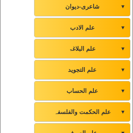
شاعری-دیوان
▼
علم الادب
▼
علم البلاغۃ
▼
علم التجوید
▼
علم الحساب
▼
علم الحکمت والفلسفہ
▼