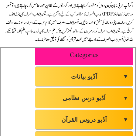
اگر آپ عربی زبان کی بنیادوں کو مضبوط کرنا چاہتے ہیں اور گردانوں کے نظام پر عبور حاصل کرنا چاہتے ہیں، تو تیسیر
ابواب الصرف کا مطالعہ آپ کے لیے ناگزیر ہے۔ تیسیر ابواب الصرف کا پی ڈی ایف (PDF) ورژن ڈاؤن لوڈ
کریں اور اسے اپنی روزانہ کی مشق کا حصہ بنائیں۔ تیسیر ابواب الصرف ہمیں کلامِ عرب کے اسرار و رموز سے واقف
کراتی ہے۔ تیسیر ابواب الصرف کو دوسروں کے ساتھ شیئر کریں تاکہ علمِ صرف کا یہ نور ہر طالبِ علم تک پہنچ سکے۔
اللہ تعالیٰ تیسیر ابواب الصرف کے ذریعے ہمیں لغتِ قرآن کو سمجھنے کی توفیق عطا فرمائے۔
Categories
آڈیو بیانات
▼
آڈیو درس نظامی
▼
آڈیو دروس القرآن
▼