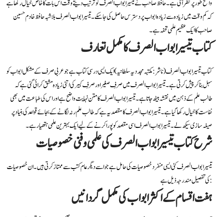
واضح طور پر نظر آتی ہے۔ حافظ صاحب نے تیسیر ابواب الصرف کو ترتیب دیتے وقت اس بات کا خاص خیال رکھا ہے
کہ کم وقت میں زیادہ سے زیادہ ابواب پر دسترس حاصل کی جا سکے۔ تیسیر ابواب الصرف بلاشبہ حافظ خادم حسین
صاحب کا ایک عظیم علمی تحفہ ہے۔
کتاب تیسیر ابواب الصرف کا مکمل تعارف
کتاب تیسیر ابواب الصرف (ناشر: مکتبہ مجددیہ سلطانیہ) ایک ایسی درسی کتاب ہے جو عربی صرف کے مشکل ابواب کو
سہل بنا کر پیش کرتی ہے۔ تیسیر ابواب الصرف میں صرفِ صغیر اور صرفِ کبیر کی اتنی زیادہ مشق کرائی گئی ہے کہ
طالب علم کے ذہن میں نقشہ بیٹھ جاتا ہے۔ تیسیر ابواب الصرف کا متن نہایت واضح ہے اور اس کی طباعت میں بھی
نفاست کا خیال رکھا گیا ہے۔ تیسیر ابواب الصرف کا مقصد یہ ہے کہ طالب علم رٹہ لگانے کے بجائے قواعد کی بنیاد پر
صیغہ سازی سیکھ لے۔ تیسیر ابواب الصرف اسی مقصد کو پورا کرنے کے لیے ایک بہترین علمی ہتھیار ہے۔
شرح کتاب تیسیر ابواب الصرف کی علمی و فنی خصوصیات
تیسیر ابواب الصرف کئی ایسی منفرد خصوصیات کی حامل ہے جو اسے دیگر عام کتب سے ممتاز کرتی ہیں۔ ان خصوصیات
کی تفصیل مندرجہ ذیل ہے:
ہفت اقسام کے اکثر ابواب کی مکمل گردانیں