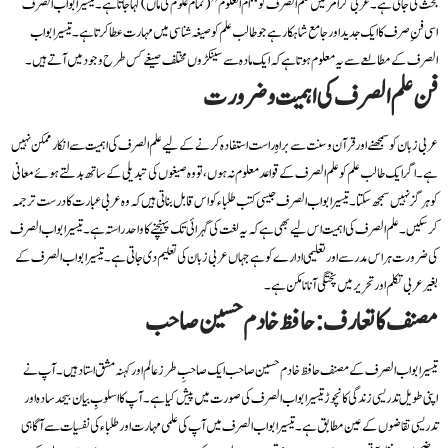
بحث کی جاتی ہے۔ عربی گرامر میں علم الصرف کو “ام العلوم” (تمام علوم کی ماں) کہا جاتا ہے۔ تیسیر ابواب الصرف
اسی فنِ صرف کا ایک جدید اور جامع شاہکار ہے جو طالب علم کو صیغہ شناسی میں مہارت عطا کرتا ہے۔ تیسیر ابواب
الصرف کے مطالعے سے یہ معلوم ہوتا ہے کہ ایک مادہ سے سینکڑوں مختلف صیغے کس طرح وجود میں آتے ہیں۔
فن علم الصرف کی اہمیت و ضرورت
عربی زبان کو سمجھنے اور قرآن و سنت سے براہِ راست استفادہ کرنے کے لیے علم الصرف کی اہمیت سے انکار ممکن نہیں
ہے۔ اگر ایک طالب علم کو علم الصرف کے قواعد معلوم نہ ہوں، تو وہ صیغوں کی تبدیلی کے ساتھ بدلتے ہوئے معانی
کو ہرگز نہیں سمجھ سکتا۔ تیسیر ابواب الصرف جیسی کتب طلباء کو اس قابل بناتی ہیں کہ وہ عربی عبارت کا درست ترجمہ
کر سکیں۔ علم الصرف کی اہمیت اس لیے بھی ہے کہ یہ لغت کی گہرائی تک پہنچنے کا واحد راستہ ہے۔ تیسیر ابواب الصرف
کی ضرورت ہر اس مدرسے اور تعلیمی ادارے کو ہے جہاں عربی زبان کی تعلیم دی جاتی ہے۔ تیسیر ابواب الصرف کے
بغیر عربی تکلم اور تحریر میں پختگی آنا نامکن ہے۔
مصنف کا تعارف: حافظ خادم حسین صاحب
تیسیر ابواب الصرف کے مصنف حافظ خادم حسین صاحب ایک صاحبِ طرز عالم اور کہنہ مشق استاد ہیں۔ آپ نے
اپنی طویل تدریسی زندگی کا نچوڑ تیسیر ابواب الصرف کی صورت میں پیش کیا ہے۔ آپ کا اسلوبِ بیان بیحد سادہ اور
تدریسی تقاضوں کے عین مطابق ہے۔ تیسیر ابواب الصرف میں آپ کی علمی مہارت اور طلباء کی نفسیات سے آگاہی