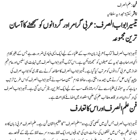
فن
: علم الصرف
ناشر
: مکتبۃ مجددیہ سلطانیہ
تیسیر ابواب الصرف: عربی گرامر اور گردانوں کو سمجھنے کا آسان
ترین مجموعہ
تیسیر ابواب الصرف (کتاب) عربی زبان و ادب کے طلباء کے لیے ایک ایسی بنیادی ضرورت ہے جس کے بغیر کلامِ
الٰہی اور احادیثِ نبویہ کے صیغوں کو سمجھنا نامکن ہے۔ اس کتاب تیسیر ابواب الصرف میں نہایت ہی سلیس اور عام فہم
انداز میں عربی گردانوں کو مرتب کیا گیا ہے۔ تیسیر ابواب الصرف کا مطالعہ کرنے سے قاری کو ابوابِ صرف کی
پیچیدگیاں حل کرنے میں بیحد مدد ملتی ہے۔ حافظ خادم حسین صاحب نے تیسیر ابواب الصرف کو اس طرح ترتیب
دیا ہے کہ یہ مبتدی طلباء سے لے کر اساتذہ تک سب کے لیے ایک بہترین ریفرنس بن گئی ہے۔ تیسیر ابواب الصرف
کی ہر گردان اور ہر قاعدہ طالب علم کی علمی استعداد میں اضافے کا باعث ہے۔
فن علم الصرف اور اس کا تعارف
تیسیر ابواب الصرف جس فن میں لکھی گئی ہے وہ “علم الصرف” کا عظیم الشان فن ہے۔ علم الصرف عربی زبان کا وہ
بنیادی علم ہے جس میں لفظوں کی ساخت، ان کی تبدیلیوں اور ایک لفظ سے دوسرے لفظ کے بننے کے قواعد سے