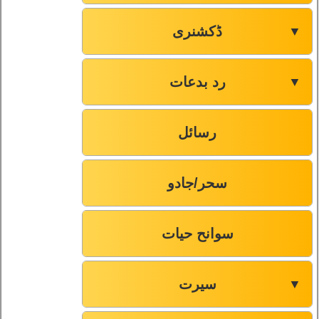
ڈکشنری
▼
رد بدعات
▼
رسائل
سحر/جادو
سوانح حیات
سیرت
▼