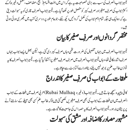
تیسیر ابواب الصرف کی سب سے بڑی خصوصیت یہ ہے کہ اس میں ہفت اقسام (صحیح، مضاعف، معتل وغیرہ) کے
اکثر ابواب کی صرفِ صغیر اور صرفِ کبیر کو مفصل طور پر لکھا گیا ہے۔ تیسیر ابواب الصرف قاری کو یہ سہولت دیتی
ہے کہ وہ ایک ہی جگہ تمام اہم ابواب کی مکمل گردانیں دیکھ سکے، جو عام طور پر دوسری کتب میں بکھری ہوئی ہوتی
ہیں۔
مختصر گردانوں اور صرفِ صغیر کا بیان
تیسیر ابواب الصرف میں جہاں تفصیل کی ضرورت تھی وہاں صرفِ کبیر دی گئی ہے، لیکن بعض ایسے ابواب جہاں
صرف اشارہ کافی تھا، وہاں تیسیر ابواب الصرف میں صرف صرفِ صغیر پر اکتفا کیا گیا ہے۔ تیسیر ابواب الصرف کا یہ
توازن طالب علم پر بوجھ نہیں بننے دیتا اور اسے اکتاہٹ سے بچاتا ہے۔
ملحقات کے ابواب کی صرفِ صغیر کا اندراج
عربی صرف میں ملحقات کے ابواب (Rubai Mulhaq وغیرہ) کافی پیچیدہ سمجھے جاتے ہیں۔ تیسیر ابواب
الصرف میں ان ملحقات کے ابواب کی بھی صرفِ صغیریں لکھی گئی ہیں تاکہ طالب علم کسی بھی صیغے کے سامنے آنے
پر پریشان نہ ہو۔ تیسیر ابواب الصرف کا یہ حصہ اس کی جامعیت کا ثبوت ہے۔
مشہور مصادر کا اضافہ اور مشق کی سہولت