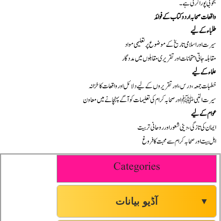
بخوبی پورا کرتی ہے۔
واقعات صحابہ اردو کتاب کے فوائد
طلباء کے لیے
سیرت اور اسلامی تاریخ کے موضوع پر تعلیمی مواد
مقابلہ جاتی امتحانات اور تقریری مقابلوں میں مددگار
علماء کے لیے
خطبات جمعہ، درس، اور تقریروں کے لیے دلائل اور واقعات کا خزانہ
سیرت النبی ﷺ اور صحابہ کرام کی تعلیمات کو آگے پہنچانے میں معاون
عوام کے لیے
ایمان کی تازگی، دینی شعور اور روحانی تربیت
اہل بیت اور صحابہ کرام سے محبت کا فروغ
Categories
آڈیو بیانات
▼