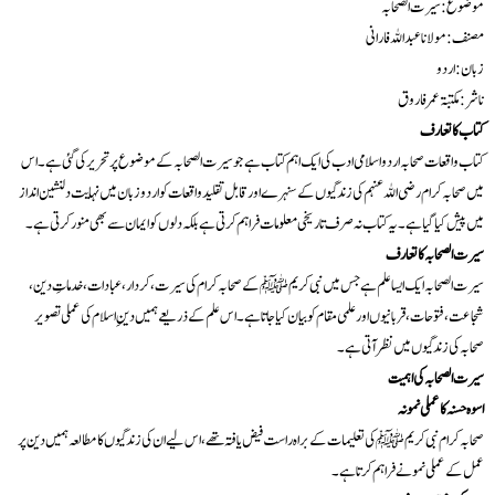
موضوع : سیرت الصحابہ
مصنف: مولانا عبداللہ فارانی
زبان: اردو
ناشر:مکتبۃ عمر فاروق
کتاب کا تعارف
کتاب واقعات صحابہ اردو اسلامی ادب کی ایک اہم کتاب ہے جو سیرت الصحابہ کے موضوع پر تحریر کی گئی ہے۔ اس
میں صحابہ کرام رضی اللہ عنہم کی زندگیوں کے سنہرے اور قابل تقلید واقعات کو اردو زبان میں نہایت دلنشین انداز
میں پیش کیا گیا ہے۔ یہ کتاب نہ صرف تاریخی معلومات فراہم کرتی ہے بلکہ دلوں کو ایمان سے بھی منور کرتی ہے۔
سیرت الصحابہ کا تعارف
سیرت الصحابہ ایک ایسا علم ہے جس میں نبی کریم ﷺ کے صحابہ کرام کی سیرت، کردار، عبادات، خدماتِ دین،
شجاعت، فتوحات، قربانیوں اور علمی مقام کو بیان کیا جاتا ہے۔ اس علم کے ذریعے ہمیں دینِ اسلام کی عملی تصویر
صحابہ کی زندگیوں میں نظر آتی ہے۔
سیرت الصحابہ کی اہمیت
اسوہ حسنہ کا عملی نمونہ
عمل کے عملی نمونے فراہم کرتا ہے۔