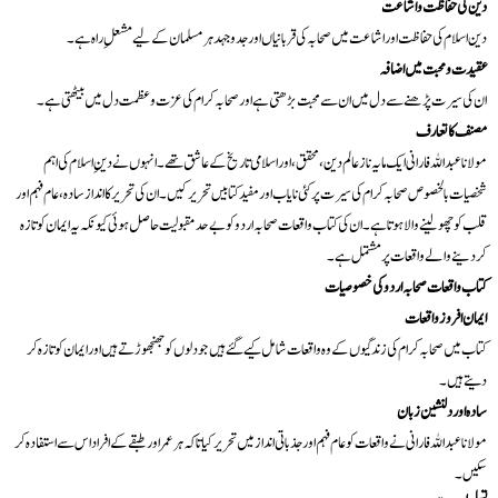
دین کی حفاظت و اشاعت
دین اسلام کی حفاظت اور اشاعت میں صحابہ کی قربانیاں اور جدوجہد ہر مسلمان کے لیے مشعلِ راہ ہے۔
عقیدت و محبت میں اضافہ
ان کی سیرت پڑھنے سے دل میں ان سے محبت بڑھتی ہے اور صحابہ کرام کی عزت و عظمت دل میں بیٹھتی ہے۔
مصنف کا تعارف
مولانا عبداللہ فارانی ایک مایہ ناز عالم دین، محقق، اور اسلامی تاریخ کے عاشق تھے۔ انہوں نے دینِ اسلام کی اہم
شخصیات بالخصوص صحابہ کرام کی سیرت پر کئی نایاب اور مفید کتابیں تحریر کیں۔ ان کی تحریر کا انداز سادہ، عام فہم اور
قلب کو چھو لینے والا ہوتا ہے۔ ان کی کتاب واقعات صحابہ اردو کو بے حد مقبولیت حاصل ہوئی کیونکہ یہ ایمان کو تازہ
کر دینے والے واقعات پر مشتمل ہے۔
کتاب واقعات صحابہ اردو کی خصوصیات
ایمان افروز واقعات
دیتے ہیں۔
سادہ اور دلنشین زبان
سکیں۔