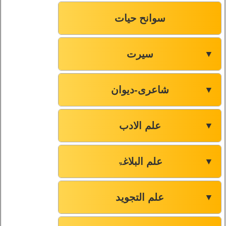
سوانح حیات
سیرت
▼
شاعری-دیوان
▼
علم الادب
▼
علم البلاغۃ
▼
علم التجوید
▼