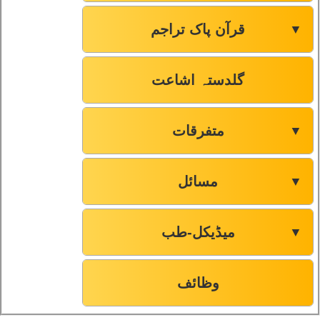
قرآن پاک تراجم
▼
گلدستہ اشاعت
متفرقات
▼
مسائل
▼
میڈیکل-طب
▼
وظائف