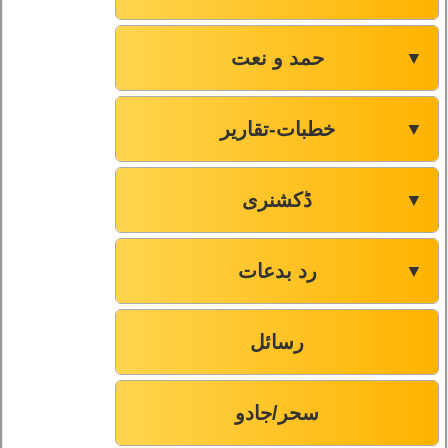
حمد و نعت
▼
خطبات-تقاریر
▼
ڈکشنری
▼
رد بدعات
▼
رسائل
سحر/جادو