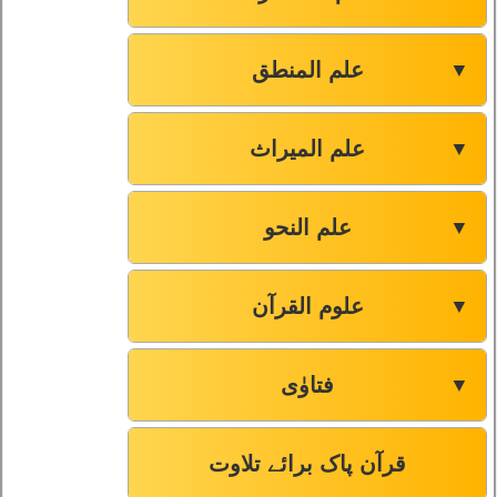
علم المنطق
▼
علم المیراث
▼
علم النحو
▼
علوم القرآن
▼
فتاوٰی
▼
قرآن پاک برائے تلاوت