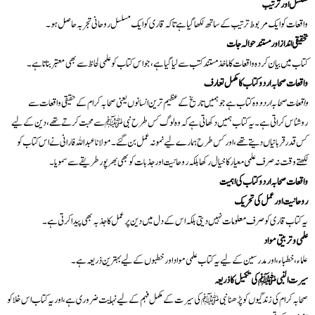
تسلسل اور ترتیب
واقعات کو ایک مربوط ترتیب کے ساتھ لکھا گیا ہے تاکہ قاری کو ایک مسلسل روحانی تجربہ حاصل ہو۔
تحقیقی انداز اور مستند حوالہ جات
کتاب میں بیان کردہ واقعات کا ماخذ مستند کتب سے لیا گیا ہے، جو اس کتاب کو علمی لحاظ سے بھی معتبر بناتا ہے۔
واقعات صحابہ اردو کتاب کا مکمل تعارف
واقعات صحابہ اردو
وہ کتاب ہے جو ہمیں تاریخ کے عظیم ترین انسانوں یعنی صحابہ کرام کے حقیقی واقعات سے
روشناس کراتی ہے۔ یہ کتاب ہمیں دکھاتی ہے کہ وہ لوگ کس طرح نبی ﷺ سے محبت کرتے تھے، دین کے لیے
کس قدر قربانیاں دیتے تھے، اور کس طرح ہمارے لیے نمونہ عمل بن گئے۔ مولانا عبداللہ فارانی نے اس کتاب کو
لکھتے وقت نہ صرف علمی معیار کا خیال رکھا بلکہ روحانیت اور جذبات کو بھی بھرپور طریقے سے سمویا۔
واقعات صحابہ اردو کتاب کی اہمیت
روحانیت اور عمل کی تحریک
یہ کتاب قاری کو صرف معلومات نہیں دیتی بلکہ اس کے دل میں دین پر عمل کا جذبہ بھی پیدا کرتی ہے۔
علمی و تربیتی مواد
علماء، خطباء، اور مدرسین کے لیے یہ کتاب علمی مواد اور خطبوں کے لیے بہترین ذریعہ ہے۔
سیرت النبی ﷺ کی تکمیل کا ذریعہ