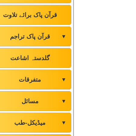
قرآن پاک برائے تلاوت
قرآن پاک تراجم
▼
گلدستہ اشاعت
متفرقات
▼
مسائل
▼
میڈیکل-طب
▼