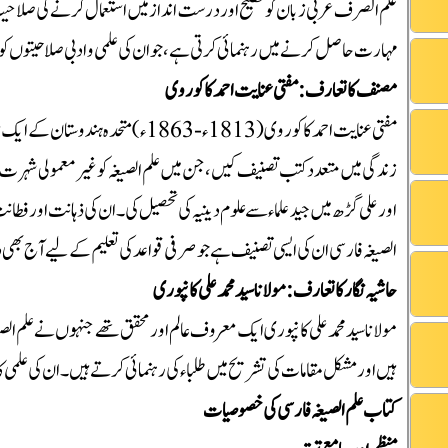
علم الصرف عربی زبان کو فصیح اور درست انداز میں استعمال کرنے کی صلاحیت 
مہارت حاصل کرنے میں رہنمائی کرتی ہے، جو ان کی علمی و ادبی صلاحیتوں کو
مصنف کا تعارف: مفتی عنایت احمد کاکوروی
مفتی عنایت احمد کاکوروی (1813ء-1863
زندگی میں متعدد کتب تصنیف کیں، جن میں علم الصیغہ کو غیر معمولی شہرت حا
اور علی گڑھ میں جید علماء سے علوم دینیہ کی تحصیل کی۔ ان کی ذہانت اور فطان
الصیغہ فارسی ان کی ایسی تصنیف ہے جو صرفی قواعد کی تعلیم کے لیے آج بھ
حاشیہ نگار کا تعارف: مولانا سید محمد علی کانپوری
مولانا سید محمد علی کانپوری ایک معروف عالم اور محقق تھے جنہوں نے علم ال
ہیں اور مشکل مقامات کی تشریح میں طلباء کی رہنمائی کرتے ہیں۔ ان کی علمی
کتاب علم الصیغہ فارسی کی خصوصیات