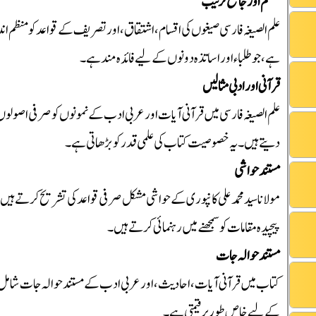
منظم اور جامع ترتیب
علم الصیغہ فارسی صیغوں کی اقسام، اشتقاق، اور تصریف کے قواعد کو منظم ا
ہے، جو طلباء اور اساتذہ دونوں کے لیے فائدہ مند ہے۔
قرآنی اور ادبی مثالیں
علم الصیغہ فارسی میں قرآنی آیات اور عربی ادب کے نمونوں کو صرفی اصولوں کے 
دیتے ہیں۔ یہ خصوصیت کتاب کی علمی قدر کو بڑھاتی ہے۔
مستند حواشی
مولانا سید محمد علی کانپوری کے حواشی مشکل صرفی قواعد کی تشریح کرتے ہیں ا
پیچیدہ مقامات کو سمجھنے میں رہنمائی کرتے ہیں۔
مستند حوالہ جات
کتاب میں قرآنی آیات، احادیث، اور عربی ادب کے مستند حوالہ جات شامل ہ
کے لیے خاص طور پر قیمتی ہے۔