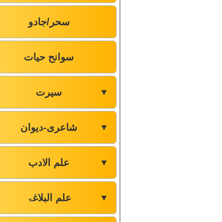
سحر/جادو
سوانح حیات
سیرت
▼
شاعری-دیوان
▼
علم الادب
▼
علم البلاغۃ
▼