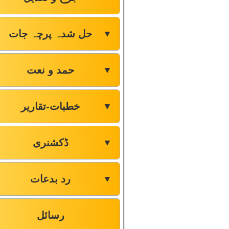
حل شدہ پرچہ جات
▼
حمد و نعت
▼
خطبات-تقاریر
▼
ڈکشنری
▼
رد بدعات
▼
رسائل