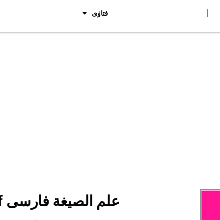
فتاوٰی
Ilm us Sigha Farsi pdf علم الصیغة فارسی