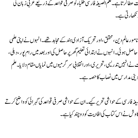
عطا کرتا ہے۔ علم الصیغہ فارسی طلباء کو صرفی قواعد کے ذریعے عربی زبان کی
 نکھارتی ہے۔
ء) متحدہ ہندوستان کے ایک نامور عالم دین، محقق، اور تحریک آزادی ہند کے مجاہد تھے۔ انہوں نے اپنی علمی
صل ہوئی۔ انہوں نے ابتدائی تعلیم گھر پر حاصل کی اور بعد میں رام پور، دہلی،
ت نے انہیں تدریسی، تحریری، اور انقلابی سرگرمیوں میں نمایاں مقام دلایا۔ علم
ی دینی مدارس میں نصاب کا حصہ ہے۔
صیغہ فارسی کے حواشی تحریر کیے۔ ان کے حواشی صرفی قواعد کی گہرائی کو واضح کرتے
 کاوش نے اس کتاب کی افادیت کو دوچند کیا ہے۔