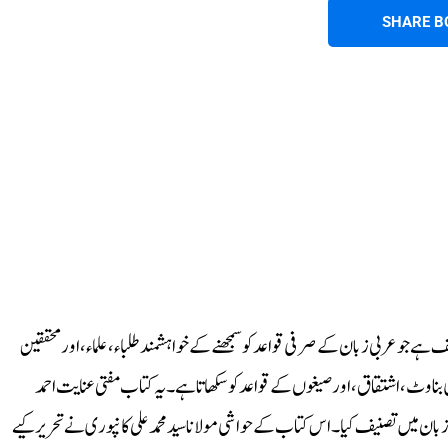
SHARE B
ہے جو عربی زبان کے صرفی قواعد کو سمجھنے کے خواہشمند طلباء، علماء، اور محققین
ی بناوٹ، اشتقاق، اور صیغوں کے قواعد کو سکھاتا ہے۔ یہ کتاب مفتی عنایت احمد
بان میں تصنیف کیا۔ اس کتاب کے حواشی مولانا سید محمد علی کانپوری نے تحریر کیے