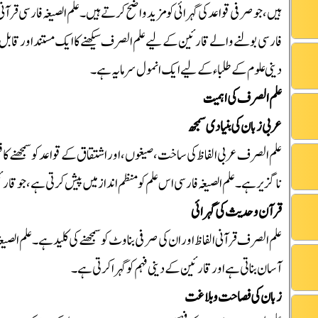
ہیں، جو صرفی قواعد کی گہرائی کو مزید واضح کرتے ہیں۔ علم الصیغہ فارسی ق
فارسی بولنے والے قارئین کے لیے علم الصرف سیکھنے کا ایک مستند اور قابل 
دینی علوم کے طلباء کے لیے ایک انمول سرمایہ ہے۔
علم الصرف کی اہمیت
عربی زبان کی بنیادی سمجھ
علم الصرف عربی الفاظ کی ساخت، صیغوں، اور اشتقاق کے قواعد کو سمجھنے 
ناگزیر ہے۔ علم الصیغہ فارسی اس علم کو منظم انداز میں پیش کرتی ہے، جو قار
قرآن و حدیث کی گہرائی
علم الصرف قرآنی الفاظ اور ان کی صرفی بناوٹ کو سمجھنے کی کلید ہے۔ علم الصی
آسان بناتی ہے اور قارئین کے دینی فہم کو گہرا کرتی ہے۔
زبان کی فصاحت و بلاغت