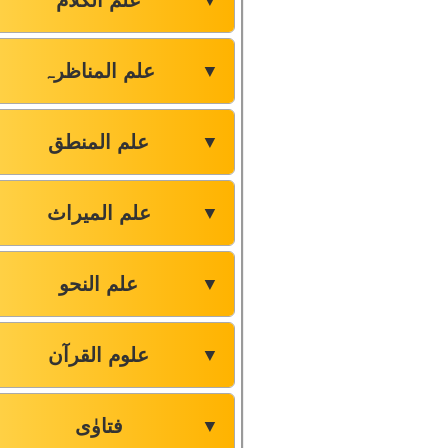
علم الکلام
▼
علم المناظرہ
▼
علم المنطق
▼
علم المیراث
▼
علم النحو
▼
علوم القرآن
▼
فتاوٰی
▼