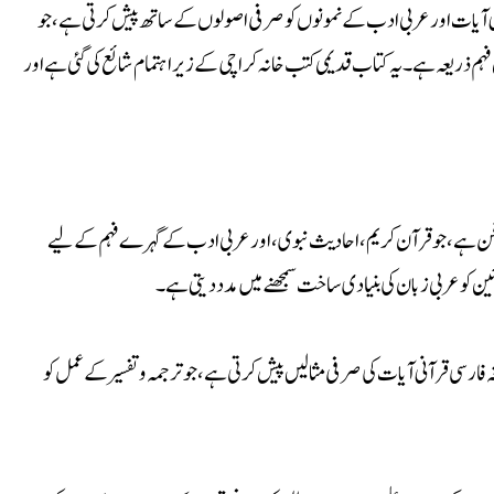
رآنی آیات اور عربی ادب کے نمونوں کو صرفی اصولوں کے ساتھ پیش کرتی ہے، جو
فہم ذریعہ ہے۔ یہ کتاب قدیمی کتب خانہ کراچی کے زیر اہتمام شائع کی گئی ہے اور
کا فن ہے، جو قرآن کریم، احادیث نبوی، اور عربی ادب کے گہرے فہم کے لیے
ئین کو عربی زبان کی بنیادی ساخت سمجھنے میں مدد دیتی ہے۔
غہ فارسی قرآنی آیات کی صرفی مثالیں پیش کرتی ہے، جو ترجمہ و تفسیر کے عمل کو