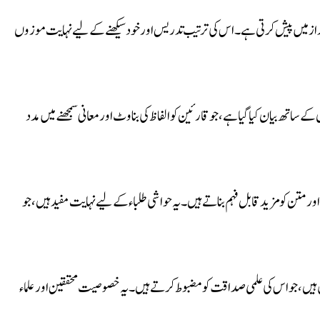
نداز میں پیش کرتی ہے۔ اس کی ترتیب تدریس اور خود سیکھنے کے لیے نہایت موزوں
ساتھ بیان کیا گیا ہے، جو قارئین کو الفاظ کی بناوٹ اور معانی سمجھنے میں مدد
ور متن کو مزید قابل فہم بناتے ہیں۔ یہ حواشی طلباء کے لیے نہایت مفید ہیں، جو
یں، جو اس کی علمی صداقت کو مضبوط کرتے ہیں۔ یہ خصوصیت محققین اور علماء