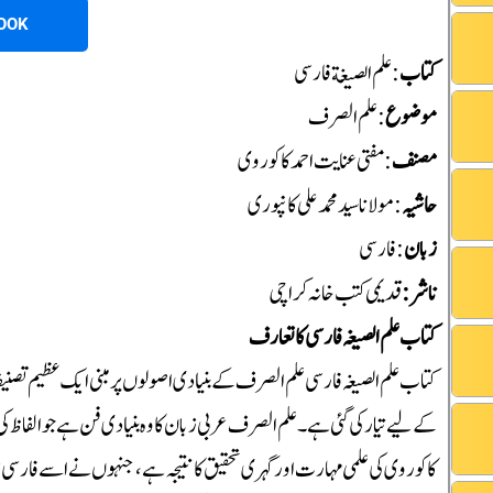
OOK
کتاب
: علم الصیغة فارسی
موضوع
:علم الصرف
مصنف
: مفتی عنایت احمد کاکوروی
حاشیہ
:مولانا سید محمد علی کانپوری
زبان
: فارسی
ناشر :
قدیمی کتب خانہ کراچی
کتاب علم الصیغہ فارسی کا تعارف
کتاب علم الصیغہ فارسی علم الصرف کے بنیادی اصولوں پر مبنی ایک عظیم تصنیف 
کے لیے تیار کی گئی ہے۔ علم الصرف عربی زبان کا وہ بنیادی فن ہے جو الفاظ ک
کاکوروی کی علمی مہارت اور گہری تحقیق کا نتیجہ ہے، جنہوں نے اسے فارسی ز