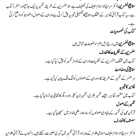
مناہج المفسرین
ڈاکٹر سراج الاسلام حنیف کی تصنیف ہے، جو مفسرین کے طریقہ تفسیر پر ایک جامع اور منفرد کتاب
ہے۔ یہ کتاب قرآنی تفاسیر کے مختلف مناہج کا تفصیلی تجزیہ پیش کرتی ہے اور ان کے اصول و ضوابط کو واضح کرتی
ہے۔
کتاب کی خصوصیات
مناہج المفسرین
میں درج ذیل اہم موضوعات شامل ہیں
مفسرین کے نظریات کا تعارف
کتاب میں مختلف مفسرین کے نظریات اور ان کے اندازِ تفسیر کو پیش کیا گیا ہے۔
مناہج کی وضاحت
ہر مفسر کے تفسیر کے طریقہ کار اور ان کے اصولوں کو الگ الگ بیان کیا گیا ہے۔
تفاسیر کا تجزیہ
کتاب میں مشہور تفاسیر، جیسے تفسیر طبری، تفسیر ابن کثیر، اور دیگر کا تقابلی جائزہ لیا گیا ہے۔
تفسیر کے اصول
قرآن مجید کی تفسیر کے بنیادی اصولوں کو سادہ اور علمی انداز میں سمجھایا گیا ہے۔
مصنف کا تعارف
ڈاکٹر سراج الاسلام حنیف اسلامی علوم کے ماہر اور قرآنی تفسیر میں گہری بصیرت رکھتے ہیں۔ انہوں نے قرآنی علوم پر