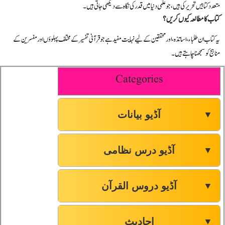
متعدد کتابیں تحریر کی ہیں، جو علمی دنیا میں قدر کی نگاہ سے دیکھی جاتی ہیں۔
کتاب کا مطالعہ کیوں کریں؟
یہ کتاب ان طلباء، اساتذہ، اور محققین کے لیے نہایت مفید ہے جو قرآنی تفسیر کے مختلف پہلوؤں اور مفسرین کے
مناہج کو سمجھنا چاہتے ہیں۔
Categories
آڈیو بیانات
▼
آڈیو درس نظامی
▼
آڈیو دروس القرآن
▼
احادیث
▼