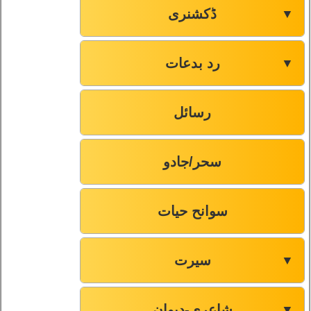
ڈکشنری
▼
رد بدعات
▼
رسائل
سحر/جادو
سوانح حیات
سیرت
▼
شاعری-دیوان
▼