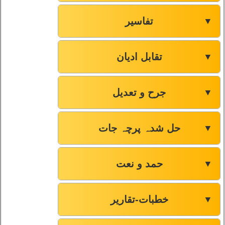
تفاسیر
▼
تقابل ادیان
▼
جرح و تعدیل
▼
حل شدہ پرچہ جات
▼
حمد و نعت
▼
خطبات-تقاریر
▼