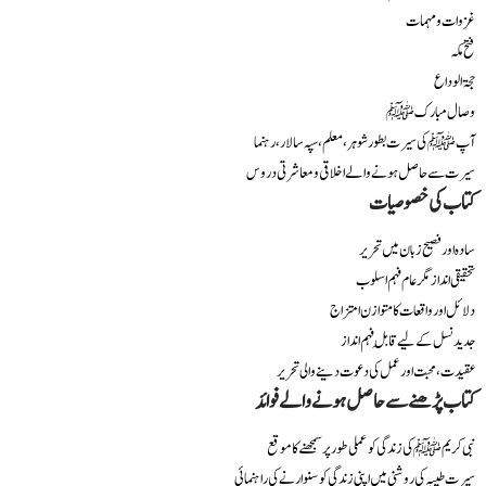
غزوات و مہمات
فتح مکہ
حجۃ الوداع
وصال مبارک ﷺ
آپ ﷺ کی سیرت بطور شوہر، معلم، سپہ سالار، رہنما
سیرت سے حاصل ہونے والے اخلاقی و معاشرتی دروس
کتاب کی خصوصیات
سادہ اور فصیح زبان میں تحریر
تحقیقی انداز مگر عام فہم اسلوب
دلائل اور واقعات کا متوازن امتزاج
جدید نسل کے لیے قابلِ فہم انداز
عقیدت، محبت اور عمل کی دعوت دینے والی تحریر
کتاب پڑھنے سے حاصل ہونے والے فوائد
نبی کریم ﷺ کی زندگی کو عملی طور پر سمجھنے کا موقع
سیرت طیبہ کی روشنی میں اپنی زندگی کو سنوارنے کی راہنمائی