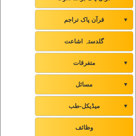
قرآن پاک تراجم
▼
گلدستہ اشاعت
متفرقات
▼
مسائل
▼
میڈیکل-طب
▼
وظائف