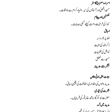
اسراء و معراج کا سفر
مسجد اقصیٰ اور آسمانوں کی سیر، انبیاء کرام سے ملاقات۔
حکمتیں اور پیغام
نماز کی فرضیت، امت کیلئے تسلی و ہدایت۔
اسباق
اللہ پر بھروسہ
ذکر اللہ کی اہمیت
نوافل کی فضیلت
مسجد سے تعلق
ہجرت مدینہ
بیعت عقبہ اولیٰ و ثانیہ
مدینہ والوں کی وفاداری، حفاظت کی یقین دہانی۔
ہجرت کی تیاری
حضرت ابو بکرؓ کا ساتھ، غارِ ثور کی قربانیاں۔
مدینہ میں آمد
انصار کا استقبال، مسجد نبوی کی تعمیر۔