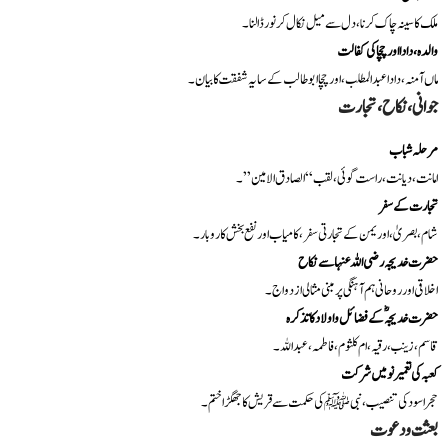
ملک کا سینہ چاک کرنا، دل سے میل نکال کر نور ڈالنا۔
والدہ، دادا اور چچا کی کفالت
ماں آمنہ، دادا عبدالمطلب، اور چچا ابوطالب کے سایہ شفقت کا بیان۔
جوانی، نکاح، تجارت
مرحلہ شباب
امانت، دیانت، راست گوئی، لقب “الصادق الامین”۔
تجارت کے سفر
شام، بصریٰ، اور یمن کے تجارتی سفر، کامیاب اور نفع بخش کاروبار۔
حضرت خدیجہ رضی اللہ عنہا سے نکاح
اخلاقی اور روحانی ہم آہنگی پر مبنی مثالی ازدواج۔
حضرت خدیجہؓ کے فضائل و اولاد کا تذکرہ
قاسم، زینب، رقیہ، ام کلثوم، فاطمہ، عبد اللہ۔
کعبہ کی تعمیر نو میں شرکت
حجر اسود کی تنصیب، نبی ﷺ کی حکمت سے قریش کا جھگڑا ختم۔
بعثت و دعوت