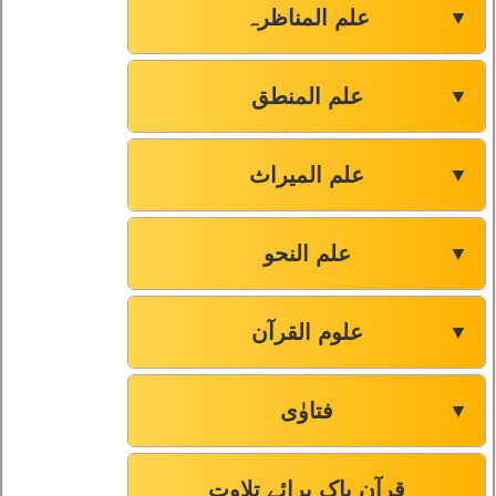
علم المناظرہ
▼
علم المنطق
▼
علم المیراث
▼
علم النحو
▼
علوم القرآن
▼
فتاوٰی
▼
قرآن پاک برائے تلاوت