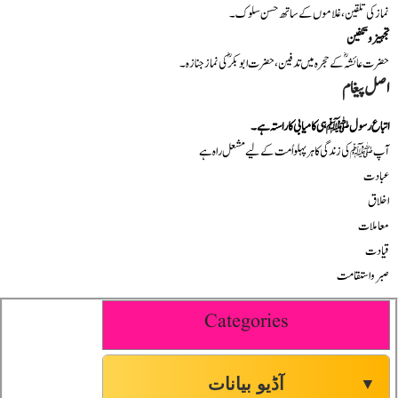
نماز کی تلقین، غلاموں کے ساتھ حسن سلوک۔
تجہیز و تکفین
حضرت عائشہؓ کے حجرہ میں تدفین، حضرت ابوبکرؓ کی نماز جنازہ۔
اصل پیغام
اتباع رسول ﷺ ہی کامیابی کا راستہ ہے۔
آپ ﷺ کی زندگی کا ہر پہلو اُمت کے لیے مشعل راہ ہے
عبادت
اخلاق
معاملات
قیادت
صبر و استقامت
Categories
آڈیو بیانات
▼