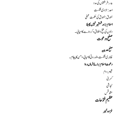
بدر: فرشتوں کی مدد
احد: جزوی شکست
خندق: خندق کی حکمت عملی
اسلام بزور شمشیر نہیں پھیلا
دلوں کی فتح، اخلاق و کردار سے کامیابی۔
صلح و دعوت
صلح حدیبیہ
ظاہری شکست، اندرونی کامیابی، امن کا پیغام۔
دعوت اسلام برائے فرماں روا
قیصر روم
کسریٰ
نجاشی
مقوقس
عظیم فتوحات
غزوہ خیبر