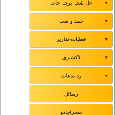
حل شدہ پرچہ جات
▼
حمد و نعت
▼
خطبات-تقاریر
▼
ڈکشنری
▼
رد بدعات
▼
رسائل
سحر/جادو