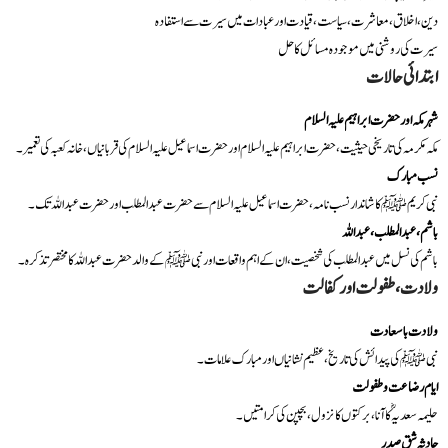
دین، اخلاق، معاشرت، سیاست، قیادت اور عبادات میں سیرت سے استفادہ
سیرت کی روشنی میں موجودہ مسائل کا حل
ابتدائی حالات
شہر مکہ اور حضرت ابراہیم علیہ السلام
مکہ مکرمہ کی تاریخی حیثیت، حضرت ابراہیم علیہ السلام اور حضرت اسماعیل علیہ السلام کی قربانیاں، خانہ کعبہ کی تعمیر۔
نسب مبارک
نبی کریم ﷺ کا شاندار نسب نامہ، حضرت اسماعیل علیہ السلام سے حضرت عبدالمطلب اور حضرت عبد اللہ تک۔
باشم، عبدالمطلب، عبد اللہ
باشم کی نسل میں عبدالمطلب کی شخصیت، ان کے اہم واقعات اور نبی ﷺ کے والد حضرت عبد اللہ کا مختصر تذکرہ۔
ولادت، طفولت اور کفالت
ولادت باسعادت
نبی ﷺ کی پیدائش کی تاریخ، عظیم نشانیاں اور مبارک علامات۔
ایام رضاعت و طفولت
حلیمہ سعدیہؓ کا آنا، برکتوں کا نزول، بچپن کی کرامتیں۔
حادثہ شق صدر