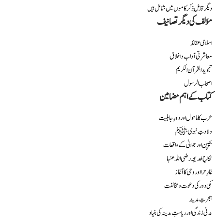
دیگر قابلِ ذکر کاموں میں شامل ہیں
مؤلف کی دیگر تصانیف
اسلامی عقائد
معاشرتی آداب و اخلاق
تجوید القرآن الکریم
اصحاب الرسول
کتاب کے اہم مضامین
عرب کا ماحول اور دورِ جاہلیت
ولادتِ نبوی ﷺ
بچپن اور جوانی کے واقعات
نکاحِ خدیجہ رضی اللہ عنہا
غارِ حرا اور وحی کا آغاز
مکی دور کی دعوت و مخالفت
ہجرتِ مدینہ
مدنی زندگی اور ریاستِ مدینہ کی بنیاد