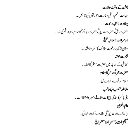
بعثت کے وقت حالات
جہالت، ظلم، قتل و غارت، عورتوں کی تذلیل۔
پہلا دور: خفیہ دعوت
حضرت علیؓ، حضرت خدیجہؓ، حضرت ابوبکرؓ کا اسلام، دارِ ارقم کی بنیاد۔
دوسرا دور: اعلانیہ تبلیغ
صفا پہاڑی پر دعوت، طائف کا سفر، اذیتیں۔
ہجرت حبشہ
نجاشی کے دربار میں حضرت جعفرؓ کا خطبہ۔
حضرت حمزہؓ اور عمرؓ کا اسلام
اسلام کو قوت و جرات ملی۔
مقاطعہ شعب ابی طالب
بنی ہاشم کا سماجی بائیکاٹ، فاقے، صبر و استقامت۔
عام الحزن
ابو طالب اور خدیجہؓ کی وفات، دکھ اور تنہائی۔
معجزات: اسراء و معراج