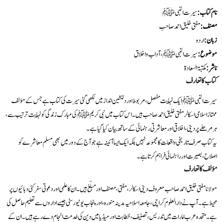
نام کتاب
:
سیرت النبی ﷺ
مصنف
:
مفتی خلیق احمد صاحب
زبان
:
اردو
موضوع
:
سیرت النبی ﷺ، آداب و اخلاق
ناشر
:
مکتبۃ السعادۃ
کتاب کا تعارف
سیرت النبی ﷺ ایک نہایت مفصل، مربوط اور دلنشین انداز میں لکھی گئی سیرت کی کتاب ہے جس کے مؤلف
ممتاز اسلامی اسکالر مفتی خلیق احمد صاحب ہیں۔ اس کتاب میں نبی کریم ﷺ کی مبارک زندگی کو نہایت ترتیب سے،
ہر مرحلے پر دینی، اخلاقی اور معاشرتی رہنمائی کے ساتھ بیان کیا گیا ہے۔
یہ کتاب صرف تاریخی واقعات کا مجموعہ نہیں بلکہ ایک ایسا آئینہ ہے جو آج کے دور میں بھی مسلم معاشرے کو
اصلاح، بصیرت اور راہنمائی فراہم کرتا ہے۔
مؤلف کا تعارف
مولانا مفتی خلیق احمد صاحب معروف دینی اسکالر، مفتی، مصنف اور مبلّغ ہیں۔ ان کا علمی اور دعوتی سفر کئی دہائیوں پر
محیط ہے۔ آپ نے دارالعلوم کراچی، جامعہ اسلامیہ مدینہ منورہ، اور پنجاب یونیورسٹی جیسے اداروں سے تعلیم حاصل کی
ہے۔ متحدہ عرب امارات میں تدریس، تصنیف، خطابت اور میڈیا میں دین کی خدمت انجام دے رہے ہیں۔ ان کے