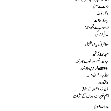
ہجرت سے سبق
توکل علی اللہ
دین کی حفاظت
ایمان سب سے قیمتی متاع
مدنی زندگی
معاشرتی و سیاسی تشکیل
مسجد نبوی کی تعمیر
عبادت، تعلیم اور مشورے کا مرکز۔
مؤاخاة بین المہاجرین والانصار
بھائی چارہ، قربانی، محبت۔
میثاق مدینہ
قومی اتحاد، اقلیتوں کے حقوق۔
اہم غزوات اور ان کے اثرات
بدر، احد، خندق