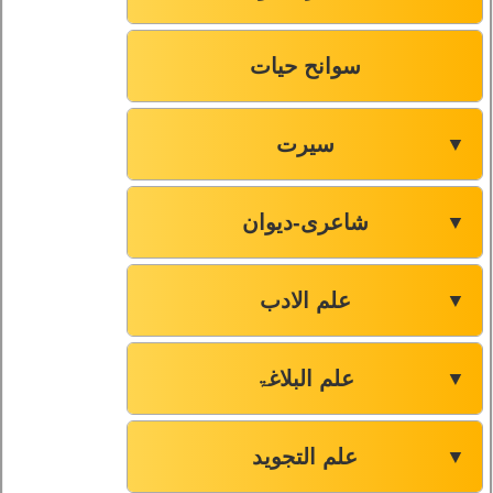
سوانح حیات
سیرت
▼
شاعری-دیوان
▼
علم الادب
▼
علم البلاغۃ
▼
علم التجوید
▼