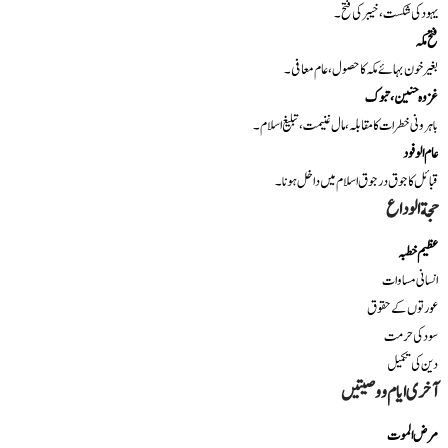
یہود کی شکست، خیبر کی فتح۔
فتح مکہ
بغیر خون بہائے مکہ کا حصول، عام معافی۔
غزوہ حنین، تبوک
باہرونی خطرات کا مقابلہ، مال غنیمت، تبلیغ اسلام۔
عام الوفود
قبائل کا جوق در جوق اسلام میں داخل ہونا۔
حجة الوداع
عظیم خطبہ
انسانی مساوات
عورتوں کے حقوق
سود کی حرمت
دین کی تکمیل
آخری ایام و وصیتیں
مرض الموت