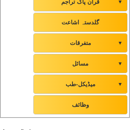
قرآن پاک تراجم
▼
گلدستہ اشاعت
متفرقات
▼
مسائل
▼
میڈیکل-طب
▼
وظائف