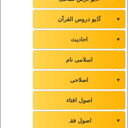
صفحہ-114
53
صفحہ-127
54
آڈیو دروس القرآن
▼
صفحہ-123
55
احادیث
▼
صفحہ-130
56
اسلامی نام
صفحہ-131
57
اصلاحی
▼
صفحہ-133
58
اصول افتاء
صفحہ-135
59
صفحہ-137
60
اصول فقہ
▼