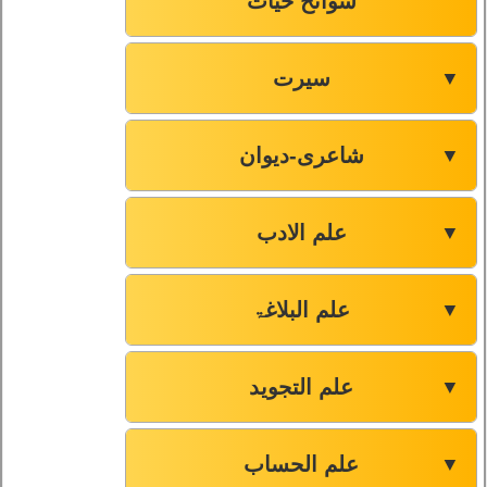
سوانح حیات
سیرت
▼
شاعری-دیوان
▼
علم الادب
▼
علم البلاغۃ
▼
علم التجوید
▼
علم الحساب
▼