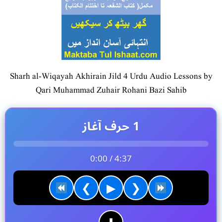
Sharh al-Wiqayah Akhirain Jild 4 Urdu Audio Lessons by
Qari Muhammad Zuhair Rohani Bazi Sahib
1 حرف آغاز
0:00 / 4:37
❮
▶
❯