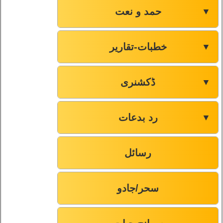
حمد و نعت
▼
صفحہ-170
69
خطبات-تقاریر
▼
صفحہ-175
70
ڈکشنری
▼
صفحہ-175
71
صفحہ-177
72
رد بدعات
▼
رسائل
سحر/جادو