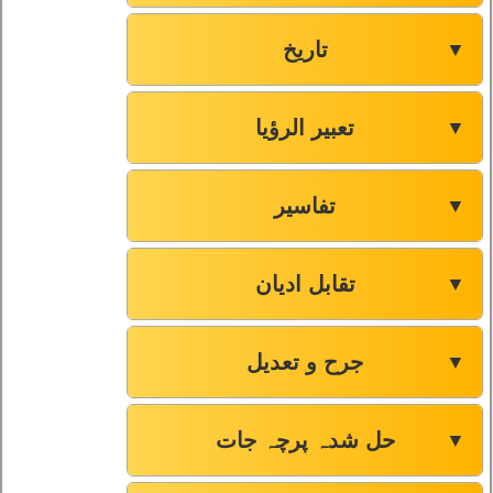
صفحہ-139
61
تاریخ
▼
صفحہ-141
62
تعبیر الرؤیا
▼
صفحہ-147
63
تفاسیر
▼
صفحہ-151
64
تقابل ادیان
▼
صفحہ-154
65
صفحہ-155
66
جرح و تعدیل
▼
صفحہ-160
67
حل شدہ پرچہ جات
▼
صفحہ-165
68