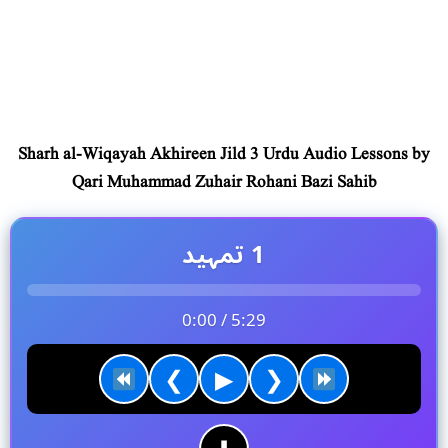
Sharh al-Wiqayah Akhireen Jild 3 Urdu Audio Lessons by
Qari Muhammad Zuhair Rohani Bazi Sahib
1 تمہید
0:00 / 5:29
❮
▶
❯