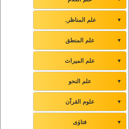
صفحہ-194
91
صفحہ-197
92
علم المناظرہ
▼
صفحہ-201
93
علم المنطق
▼
صفحہ-207
94
علم المیراث
▼
صفحہ-211
95
علم النحو
▼
صفحہ-214
96
علوم القرآن
▼
صفحہ-215
97
صفحہ-222
98
فتاوٰی
▼