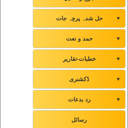
صفحہ-146
69
حل شدہ پرچہ جات
▼
صفحہ-148
70
حمد و نعت
▼
صفحہ-152
71
خطبات-تقاریر
▼
صفحہ-154
72
ڈکشنری
▼
صفحہ-156
73
رد بدعات
▼
صفحہ-157
74
صفحہ-159
75
رسائل