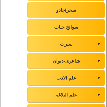
صفحہ-163
76
سحر/جادو
صفحہ-165
77
سوانح حیات
صفحہ-168
78
سیرت
▼
صفحہ-170
79
شاعری-دیوان
▼
صفحہ-172
80
صفحہ-174
81
علم الادب
▼
صفحہ-176
82
علم البلاغۃ
▼
صفحہ-177
83