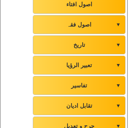
اصول افتاء
صفحہ-127
61
اصول فقہ
▼
صفحہ-130
62
صفحہ-133
63
تاریخ
▼
صفحہ-136
64
تعبیر الرؤیا
▼
صفحہ-138
65
تفاسیر
▼
صفحہ-140
66
تقابل ادیان
▼
صفحہ-143
67
جرح و تعدیل
▼
صفحہ-145
68