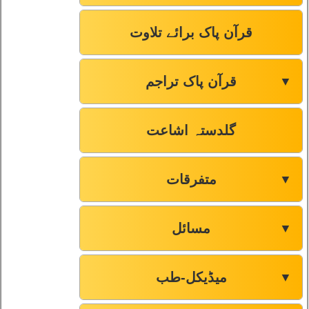
صفحہ-222
99
قرآن پاک برائے تلاوت
صفحہ-225
100
قرآن پاک تراجم
▼
صفحہ-229
101
گلدستہ اشاعت
صفحہ-232
102
متفرقات
▼
صفحہ-237
103
صفحہ-241
104
مسائل
▼
صفحہ-246
105
میڈیکل-طب
▼
صفحہ-250
106