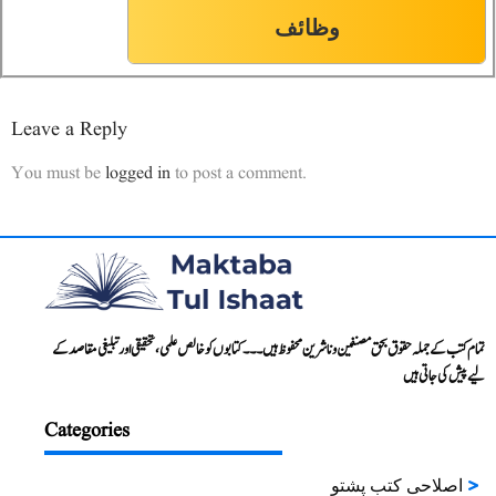
وظائف
صفحہ-254
107
Leave a Reply
صفحہ-258
108
You must be
logged in
to post a comment.
صفحہ-262
109
صفحہ-269
110
صفحہ-273
111
تمام کتب کے جملہ حقوق بحق مصنفین و ناشرین محفوظ ہیں۔۔۔ کتابوں کو خالص علمی، تحقیقی اور تبلیغی مقاصد کے
لیے پیش کی جاتی ہیں
صفحہ-278
112
Categories
صفحہ-283
113
اصلاحی کتب پشتو