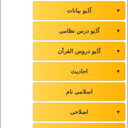
صفحہ-103
53
آڈیو بیانات
▼
صفحہ-106
54
آڈیو درس نظامی
▼
صفحہ-109
55
آڈیو دروس القرآن
▼
صفحہ-112
56
صفحہ-114
57
احادیث
▼
صفحہ-117
58
اسلامی نام
صفحہ-120
59
اصلاحی
▼
صفحہ-123
60