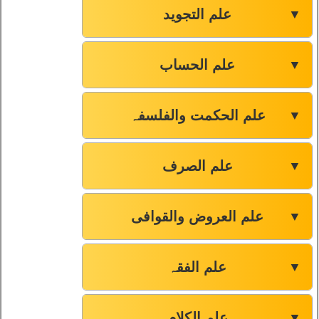
علم التجوید
▼
صفحہ-179
84
علم الحساب
▼
صفحہ-181
85
علم الحکمت والفلسفہ
صفحہ-182
86
▼
صفحہ-184
87
علم الصرف
▼
صفحہ-186
88
علم العروض والقوافی
▼
صفحہ-190
89
علم الفقہ
▼
صفحہ-192
90
علم الکلام
▼