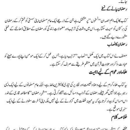
جائے۔
رمضان پانے کے نسخے
کتاب کا ایک اہم حصہ ان “نسخوں” پر مشتمل ہے جن کے ذریعے ایک عام مسلمان اپنی سستی کو ختم کر کے رمضان
کی برکتوں کو سمیٹ سکتا ہے۔ اس میں وقت کی ترتیب اور معمولاتِ زندگی کو رمضان کے مطابق ڈھالنے کے عملی
مشورے دیے گئے ہیں۔
رمضان کا نصاب
مصنف نے اس کتاب میں ایک مکمل “نصاب” ترتیب دیا ہے، جس پر عمل کر کے ایک مومن اپنے پورے مہینے کو
عبادت، ذکر اور تلاوتِ قرآن میں منظم طریقے سے صرف کر سکتا ہے۔
علماء اور عوام کے لیے اہمیت
یہ کتاب علماء کرام کے لیے وعظ و نصیحت اور تقاریر کی تیاری کا بہترین ماخذ ہے، جبکہ عام مسلمانوں کے لیے ایک ایسی
رہبر ہے جو انہیں گھر بیٹھے رمضان کے آداب و مسائل سے آگاہ کرتی ہے۔ “شہرِ رمضان” کا مطالعہ قاری کے اندر
اس احساس کو بیدار کرتا ہے کہ یہ مہینہ غفلت میں گزارنے کے لیے نہیں بلکہ اپنی آخرت سنوارنے کے لیے ایک
سنہری موقع ہے۔
خلاصہ کلام
مختصر یہ کہ “شہرِ رمضان” از مولانا محمد مسعود اظہر ایک ایسی کتاب ہے جو رمضان المبارک کے استقبال سے لے کر