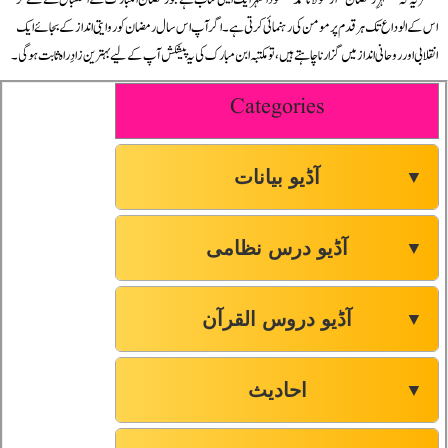
اس کے الوداع تک ہر قدم پر مومن کی رہنمائی کرتی ہے۔ اگر آپ اس سال رمضان کو روایتی انداز کے بجائے ایک
انقلابی اور روحانی انداز میں گزارنا چاہتے ہیں، تو مکتبہ ابن مبارک کی یہ پیشکش آپ کے لیے بہترین زادِ راہ ثابت ہوگی۔
Categories
آڈیو بیانات
▼
آڈیو درس نظامی
▼
آڈیو دروس القرآن
▼
احادیث
▼