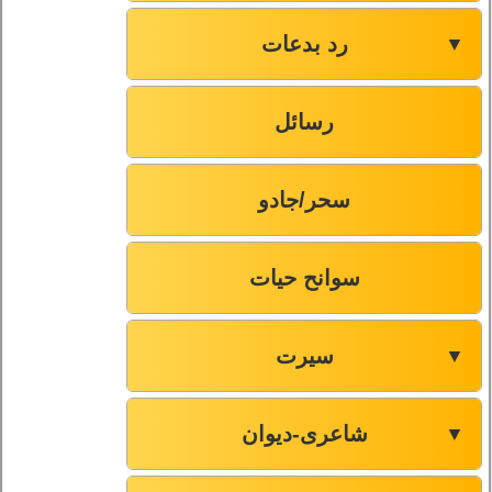
رد بدعات
▼
رسائل
سحر/جادو
سوانح حیات
سیرت
▼
شاعری-دیوان
▼