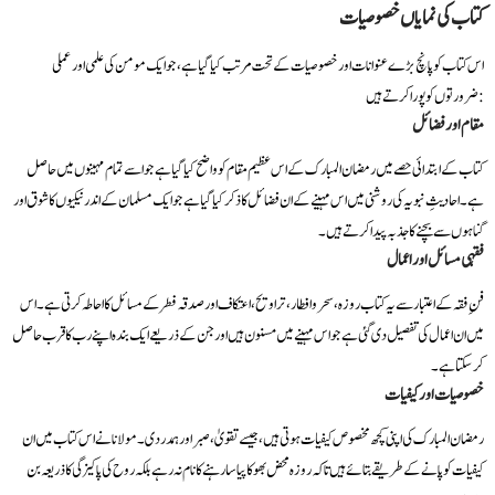
کتاب کی نمایاں خصوصیات
اس کتاب کو پانچ بڑے عنوانات اور خصوصیات کے تحت مرتب کیا گیا ہے، جو ایک مومن کی علمی اور عملی
ضرورتوں کو پورا کرتے ہیں:
مقام اور فضائل
کتاب کے ابتدائی حصے میں رمضان المبارک کے اس عظیم مقام کو واضح کیا گیا ہے جو اسے تمام مہینوں میں حاصل
ہے۔ احادیثِ نبویہ کی روشنی میں اس مہینے کے ان فضائل کا ذکر کیا گیا ہے جو ایک مسلمان کے اندر نیکیوں کا شوق اور
گناہوں سے بچنے کا جذبہ پیدا کرتے ہیں۔
فقہی مسائل اور اعمال
فنِ فقہ کے اعتبار سے یہ کتاب روزہ، سحر و افطار، تراویح، اعتکاف اور صدقہ فطر کے مسائل کا احاطہ کرتی ہے۔ اس
میں ان اعمال کی تفصیل دی گئی ہے جو اس مہینے میں مسنون ہیں اور جن کے ذریعے ایک بندہ اپنے رب کا قرب حاصل
کر سکتا ہے۔
خصوصیات اور کیفیات
رمضان المبارک کی اپنی کچھ مخصوص کیفیات ہوتی ہیں، جیسے تقویٰ، صبر اور ہمدردی۔ مولانا نے اس کتاب میں ان
کیفیات کو پانے کے طریقے بتائے ہیں تاکہ روزہ محض بھوکا پیاسا رہنے کا نام نہ رہے بلکہ روح کی پاکیزگی کا ذریعہ بن