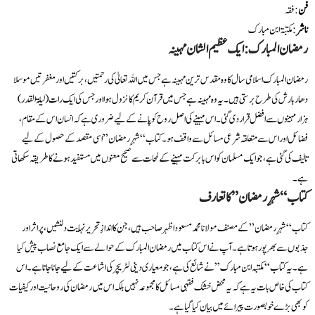
فن
: فقہ
ناشر
: مکتبۃ ابن مبارک
رمضان المبارک: ایک عظیم الشان مہینہ
رمضان المبارک اسلامی سال کا وہ مقدس ترین مہینہ ہے جس میں اللہ تعالیٰ کی رحمتیں، برکتیں اور مغفرتیں موسلا
دھار بارش کی طرح برستی ہیں۔ یہ وہ مہینہ ہے جس میں قرآن کریم کا نزول ہوا اور جس کی ایک رات (لیلۃ القدر)
ہزار مہینوں سے افضل قرار دی گئی۔ اس مہینے کی اصل روح کو پانے کے لیے ضروری ہے کہ انسان اس کے مقام،
فضائل اور اس سے متعلقہ شرعی مسائل سے واقف ہو۔ کتاب “شہرِ رمضان” اسی مقصد کے حصول کے لیے
تالیف کی گئی ہے، جو ایک مسلمان کو اس بابرکت مہینے کے لمحات سے صحیح معنوں میں مستفید ہونے کا طریقہ سکھاتی
ہے۔
کتاب “شہرِ رمضان” کا تعارف
کتاب “شہرِ رمضان” کے مصنف مولانا محمد مسعود اظہر صاحب ہیں، جن کا اندازِ تحریر نہایت دلنشیں، پر اثر اور
جذبوں سے بھرپور ہوتا ہے۔ آپ نے اس کتاب میں رمضان المبارک کے حوالے سے ایک جامع نصاب پیش کیا
ہے۔ یہ کتاب “مکتبہ ابن مبارک” نے شائع کی ہے، جو معیاری دینی لٹریچر کی اشاعت کے لیے جانا جاتا ہے۔ اس
کتاب کی خاص بات یہ ہے کہ یہ محض خشک فقہی مسائل کا مجموعہ نہیں بلکہ اس میں رمضان کی روحانیت اور کیفیات
کو بھی بڑے خوبصورت پیرائے میں بیان کیا گیا ہے۔