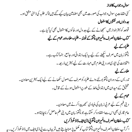
سوال و جواب کا انداز
کئی مقامات پر سوال و جواب کی صورت میں بھی مضامین بیان کیے گئے ہیں تاکہ طلبہ کی ذہنی مشق ہو۔
جدولوں اور نقشوں کا استعمال
قواعد کو بہتر انداز میں سمجھانے کے لیے جدول اور خاکوں کا استعمال بھی کیا گیا ہے۔
کتاب سلطان الصرف والميزان پشتو کے فوائد – طلباء، علماء، اور عوام کے لیے
طلباء کے لیے
پشتو زبان میں صرف سیکھنے کے لیے یہ ایک ابتدائی اور جامع رہنما کتاب ہے۔
امتحانات کی تیاری اور دینی علوم میں مہارت کے لیے بہترین ذریعہ۔
علماء کے لیے
تدریس کے دوران پشتو بولنے والے طلباء کو صرف کے اصول سکھانے کے لیے ایک بہترین معاون۔
تحقیق کے میدان میں ابتدائی ماخذ کے طور پر استعمال ہونے کے قابل۔
عوام کے لیے
دینی فہم کے لیے عربی زبان کی بنیادی سمجھ پیدا کرنے میں معاون۔
عام قاری بھی اس سے استفادہ کر سکتا ہے جو پشتو زبان میں دینی علم حاصل کرنا چاہتا ہو۔
کتاب سلطان الصرف والميزان پشتو پی ڈی ایف ڈاؤنلوڈ کریں
اگر آپ سلطان الصرف والميزان پشتو کتاب کو مکمل پڑھنا چاہتے ہیں تو یہاں سے پی ڈی ایف میں ڈاؤنلوڈ کریں۔ یہ