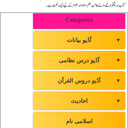
کتاب ہر پشتو بولنے والے طالب علم، استاد اور عوام کے لیے ایک نعمت ہے۔
Categories
آڈیو بیانات
▼
آڈیو درس نظامی
▼
آڈیو دروس القرآن
▼
احادیث
▼
اسلامی نام