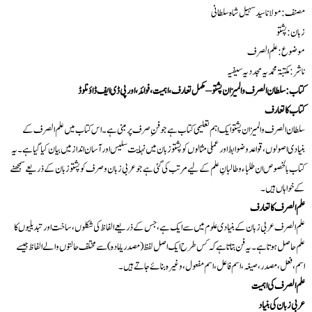
مصنف: مولانا سید سہیل شاہ سلطانی
زبان: پشتو
موضوع: علم الصرف
ناشر: مکتبۃ محمدیہ مجددیہ سیفیہ
کتاب: سلطان الصرف والميزان پشتو – مکمل تعارف، اہمیت، فوائد، اور پی ڈی ایف ڈاؤنلوڈ
کتاب کا تعارف
سلطان الصرف والميزان پشتو ایک اہم تعلیمی کتاب ہے جو فنِ صرف پر مبنی ہے۔ اس کتاب میں علم الصرف کے
بنیادی اصولوں، قواعد و ضوابط اور عملی مثالوں کو پشتو زبان میں نہایت سلیس اور آسان انداز میں بیان کیا گیا ہے۔ یہ
کتاب بالخصوص ان طلباء و طالبانِ علم کے لیے مرتب کی گئی ہے جو عربی زبان و صرف کو پشتو زبان کے ذریعے سمجھنے
کے خواہاں ہیں۔
علم الصرف کا تعارف
علم الصرف عربی زبان کے بنیادی علوم میں سے ایک ہے، جس کے ذریعے الفاظ کی شکلوں، ساخت اور تبدیلیوں کا
علم حاصل ہوتا ہے۔ یہ فن بتاتا ہے کہ کس طرح ایک اصل لفظ (مصدر یا مادہ) سے مختلف حالتوں والے الفاظ جیسے
اسم، فعل، مصدر، صیغہ، اسم فاعل، اسم مفعول، وغیرہ بنائے جاتے ہیں۔
علم الصرف کی اہمیت
عربی زبان کی بنیاد