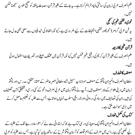
علم الصرف عربی زبان کی ساختی بنیاد فراہم کرتا ہے۔ یہ جاننے کے بغیر قرآن، حدیث یا فقہ کو صحیح طور پر سمجھنا ممکن
نہیں۔
نحوی و فقہی فہم کی کنجی
یہ فن عربی گرامر (نحو) اور فقہی استنباطات کے لیے ضروری ہے، کیونکہ الفاظ کی تبدیلیوں سے معنی بھی بدل جاتے
ہیں۔
قرآن فہمی کا ذریعہ
علم الصرف کے بغیر قرآن کریم کی دقیق فہم ممکن نہیں کیونکہ قرآن میں مختلف صیغے اور تصریفات استعمال ہوئی
ہیں۔
مصنف کا تعارف
سلطان الصرف والميزان پشتو کے مصنف مولانا سید سہیل شاہ سلطانی عصرِ حاضر کے ممتاز محقق، مدرس، اور پشتو
زبان میں دینی علوم کے ماہر مصنف ہیں۔ آپ نے پشتو زبان میں عربی صرف و نحو کے کئی درسی و تحقیقی کتب تصنیف
کی ہیں۔ ان کی تصانیف میں سادگی، روانی، اور تدریجی اسلوب نمایاں ہوتا ہے، جس سے طلبہ کو تعلیم حاصل کرنے
میں بڑی سہولت ملتی ہے۔
کتاب کی مکمل تعارف
سلطان الصرف والميزان پشتو ایک معیاری درسی کتاب ہے جو کہ ابتدائی سے لے کر متوسط درجے تک کے طلباء کے
لیے لکھی گئی ہے۔ اس میں صرف کے اہم قواعد کو آسان پشتو شرح کے ساتھ بیان کیا گیا ہے، جس سے طلباء کو عربی