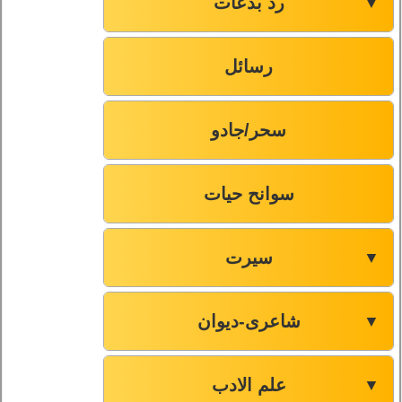
رد بدعات
▼
رسائل
سحر/جادو
سوانح حیات
سیرت
▼
شاعری-دیوان
▼
علم الادب
▼