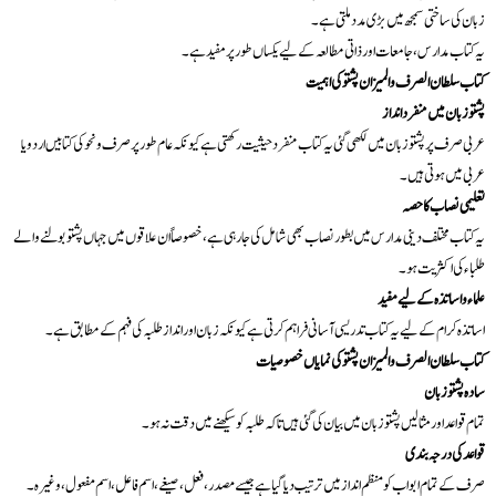
زبان کی ساختی سمجھ میں بڑی مدد ملتی ہے۔
یہ کتاب مدارس، جامعات اور ذاتی مطالعہ کے لیے یکساں طور پر مفید ہے۔
کتاب سلطان الصرف والميزان پشتو کی اہمیت
پشتو زبان میں منفرد انداز
عربی میں ہوتی ہیں۔
تعلیمی نصاب کا حصہ
طلباء کی اکثریت ہو۔
علماء و اساتذہ کے لیے مفید
اساتذہ کرام کے لیے یہ کتاب تدریسی آسانی فراہم کرتی ہے کیونکہ زبان اور انداز طلبہ کی فہم کے مطابق ہے۔
کتاب سلطان الصرف والميزان پشتو کی نمایاں خصوصیات
سادہ پشتو زبان
تمام قواعد اور مثالیں پشتو زبان میں بیان کی گئی ہیں تاکہ طلبہ کو سیکھنے میں دقت نہ ہو۔
قواعد کی درجہ بندی
صرف کے تمام ابواب کو منظم انداز میں ترتیب دیا گیا ہے جیسے مصدر، فعل، صیغے، اسم فاعل، اسم مفعول، وغیرہ۔