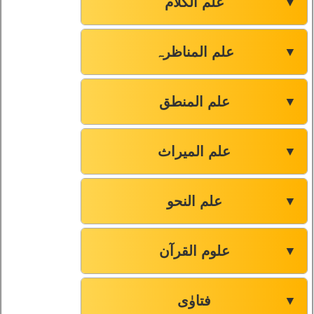
علم الکلام
▼
علم المناظرہ
▼
علم المنطق
▼
علم المیراث
▼
علم النحو
▼
علوم القرآن
▼
فتاوٰی
▼