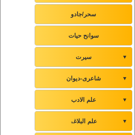
سحر/جادو
سوانح حیات
سیرت
▼
شاعری-دیوان
▼
علم الادب
▼
علم البلاغۃ
▼