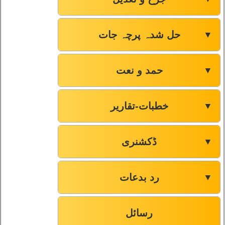
حل شدہ پرچہ جات
▼
حمد و نعت
▼
خطبات-تقاریر
▼
ڈکشنری
▼
رد بدعات
▼
رسائل