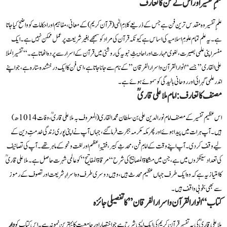
علمِ تفسیر اور اس کے فن کا تعارف
علمِ تفسیر وہ مقدس ترین فن ہے جس کے ذریعے کلامِ الہٰی (قرآن کریم) کے معانی، مفاہیم اور احکامات کو واضح کیا جاتا
ہے۔ یہ علم تمام علومِ اسلامیہ کی اساس ہے کیونکہ قرآن کی مراد کو سمجھے بغیر شریعت پر عمل ممکن نہیں ہے۔ ایک
مفسر اپنی علمی بصیرت، لغوی مہارت اور احادیثِ نبویہ کی روشنی میں قرآن کے اسرار سے پردہ اٹھاتا ہے۔ “تفسیر الملا
علی القاری” جسے “انوار القرآن و اسرار الفرقان” کے نام سے جانا جاتا ہے، اسی فن کا ایک درخشندہ ستارہ ہے، جو اپنے
اندر علمی گہرائی اور روحانی بالیدگی کو سموئے ہوئے ہے۔
مصنف کا تعارف: امام ملا علی قاریؒ
اس عظیم تفسیر کے مصنف امام نور الدین علی بن سلطان محمد القاری (المعروف بہ ملا علی قاریؒ، وفات 1014ھ)
ہیں۔ آپ ہرات میں پیدا ہوئے اور پھر مکہ مکرمہ ہجرت فرما گئے، جہاں آپ نے اپنی پوری زندگی خدمتِ دین کے
لیے وقف کر دی۔ آپ اپنے وقت کے امامِ فن، محدثِ کبیر، فقیہِ اعظم اور لغت و نحو کے ماہر تھے۔ آپ کی تصانیف
کی تعداد سینکڑوں میں ہے، جن میں مشکاۃ المصابیح کی شرح “مرقاۃ المفاتیح” کو عالمی شہرت حاصل ہے۔ ملا علی قاریؒ
کا امتیاز یہ ہے کہ وہ ایک طرف جہاں عظیم محدث ہیں، وہیں دوسری طرف وہ اسرارِ شریعت اور تصوف کے رموز
سے بھی بخوبی واقف ہیں۔
کتاب “انوار القرآن و اسرار الفرقان” کا تفصیلی جائزہ
ملا علی قاریؒ کی یہ تفسیر قرآن کریم کی ایک ایسی شرح ہے جو اختصار اور جامعیت کا بہترین نمونہ ہے۔ اس کتاب کو
دار