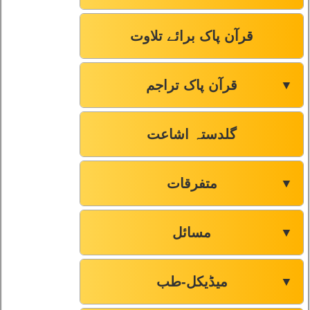
قرآن پاک برائے تلاوت
قرآن پاک تراجم
▼
گلدستہ اشاعت
متفرقات
▼
مسائل
▼
میڈیکل-طب
▼