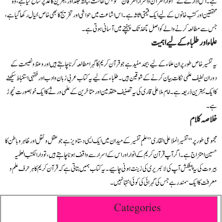
ہے۔ اس ادارے نے “انوار القرآن و اسرار الفرقان” کو جس نفاست، پختہ جلد اور بہترین کاغذ پر شائع کیا ہے، وہ
محققین اور کتب خانوں کے لیے ایک قیمتی اثاثہ ہے۔ اس اشاعت میں حواشی اور تخریج کا بھی خاص خیال رکھا گیا ہے،
جس سے مطالعہ کرنے والے کو اصل مآخذ تک پہنچنے میں آسانی ہوتی ہے۔
علماء اور طلباء کے لیے اہمیت
یہ تفسیر خاص طور پر ان علماء کے لیے بیحد مفید ہے جو قرآن کریم کا گہرا مطالعہ کرنا چاہتے ہیں اور وعظ و نصیحت کے
دوران لطیف علمی نکات بیان کرنے کے شوقین ہیں۔ طلباء کے لیے یہ کتاب عربی زبان و ادب اور فقہی استنباط سیکھنے
کا ایک بہترین ذریعہ ہے۔ امام ملا علی قاری کی یہ تصنیف متقدمین اور متاخرین کے علمی ورثے کا ایک خوبصورت نچوڑ
ہے۔
خلاصہ کلام
مجموعی طور پر “تفسیر الملا علی القاری” علمِ تفسیر کے میدان میں ایک ایسی دستاویز ہے جو عقل و نقل اور ظاہر و باطن کا
حسین امتزاج ہے۔ اگر آپ قرآن کریم کے انوار اور اس کے اسرار سے واقف ہونا چاہتے ہیں، تو دار الکتب العلمیہ
بیروت کی یہ پیشکش آپ کی لائبریری کی زینت ہونی چاہیے۔ یہ کتاب ہمیں بتاتی ہے کہ قرآن کریم کا ہر حرف علم و
معرفت کا ایک سمندر ہے جس کی گہرائی کی کوئی انتہا نہیں۔
Categories