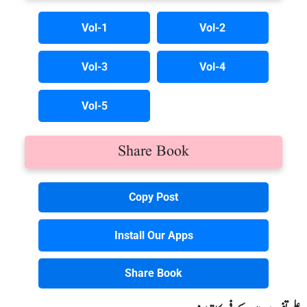
Vol-1
Vol-2
Vol-3
Vol-4
Vol-5
Share Book
Copy Post
Install Our Apps
Share Book