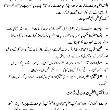
الکتب العلمیہ بیروت
نے نہایت عمدہ اور معیاری طباعت کے ساتھ شائع کیا ہے۔ یہ تفسیر اپنے نام “انوار القرآن” کی
طرح قاری کے ذہن کو قرآنی روشنی سے منور کرتی ہے۔
کتاب کی علمی و فنی خصوصیات
جامعیت:
مصنف نے اس میں لغوی، نحوی، فقہی اور کلامی ابحاث کو نہایت متوازن انداز میں جمع کیا ہے۔
ماثور و معقول کا سنگم:
یہ تفسیر جہاں منقول روایات (تفسیر بالماثور) پر اعتماد کرتی ہے، وہیں عقلی استدلال
(تفسیر بالرائے المحمود) سے بھی کام لیتی ہے۔
فقہی اسلوب:
ملا علی قاری چونکہ ایک بڑے فقیہ تھے، اس لیے احکامی آیات کے تحت فقہ حنفی کے دلائل
اور دیگر ائمہ کے موقف کی نفاست سے وضاحت ملتی ہے۔
صوفیانہ اسرار:
کتاب کے نام کا دوسرا حصہ “اسرار الفرقان” اس بات کی طرف اشارہ ہے کہ اس میں
آیات کے باطنی اور روحانی اسرار کو بھی بیان کیا گیا ہے، جو تزکیہ نفس میں معاون ہیں۔
لغوی تحقیق:
مشکل الفاظ کی لغوی اور صرفی تحقیق امام ملا علی قاری کا خاصہ ہے، جو اس تفسیر میں جابجا نظر
آتی ہے۔
دار الکتب العلمیہ بیروت کی اشاعت
بیروت کا مشہور اشاعتی ادارہ “دار الکتب العلمیہ” اپنی معیاری علمی کتب کی طباعت کے لیے پوری دنیا میں مشہور