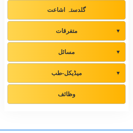
گلدستہ اشاعت
متفرقات
▼
مسائل
▼
میڈیکل-طب
▼
وظائف