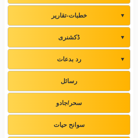
خطبات-تقاریر
▼
ڈکشنری
▼
رد بدعات
▼
رسائل
سحر/جادو
سوانح حیات