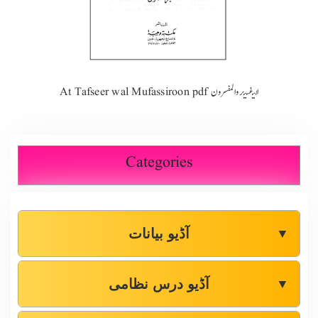
At Tafseer wal Mufassiroon pdf التفسير و المفسرون
Categories
آڈیو بیانات
▼
آڈیو درس نظامی
▼