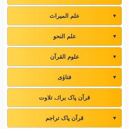
علم المیراث
▼
علم النحو
▼
علوم القرآن
▼
فتاوٰی
▼
قرآن پاک برائے تلاوت
قرآن پاک تراجم
▼