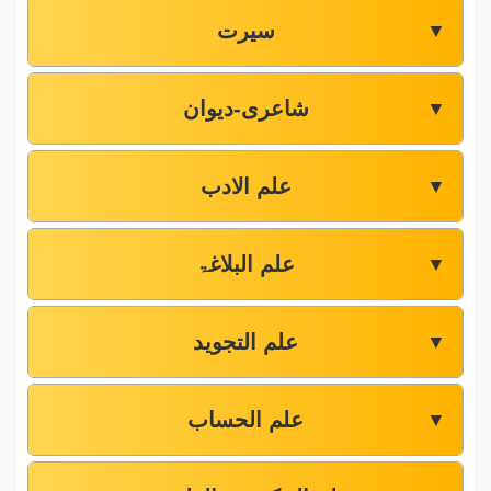
سیرت
▼
شاعری-دیوان
▼
علم الادب
▼
علم البلاغۃ
▼
علم التجوید
▼
علم الحساب
▼