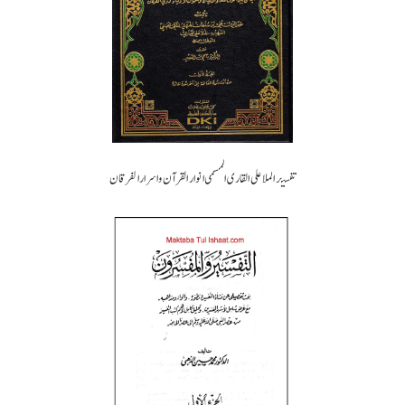
تفسير الملا علی القاری المسمی انوار القرآن و اسرار الفرقان